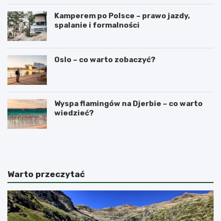
Kamperem po Polsce – prawo jazdy,
spalanie i formalności
Oslo – co warto zobaczyć?
Wyspa flamingów na Djerbie – co warto
wiedzieć?
N
C
a
z
j
y
l
n
e
a
Warto przeczytać
p
G
s
i
z
b
e
r
t
a
e
l