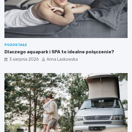
a
t
ć
?
n
a
w
e
e
k
POZOSTAŁE
e
Dlaczego aquapark i SPA to idealne połączenie?
n
d
3 sierpnia 2026
Anna Laskowska
?