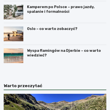
Kamperem po Polsce – prawo jazdy,
spalanie i formalności
Oslo – co warto zobaczyć?
Wyspa flamingów na Djerbie – co warto
wiedzieć?
N
C
a
z
j
y
l
n
e
a
Warto przeczytać
p
G
s
i
z
b
e
r
t
a
e
l