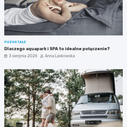
a
t
ć
?
n
a
w
e
e
k
POZOSTAŁE
e
Dlaczego aquapark i SPA to idealne połączenie?
n
d
3 sierpnia 2026
Anna Laskowska
?