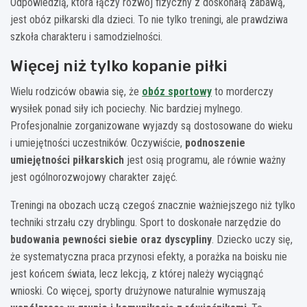
Odpowiedzią, która łączy rozwój fizyczny z doskonałą zabawą,
jest obóz piłkarski dla dzieci. To nie tylko treningi, ale prawdziwa
szkoła charakteru i samodzielności.
Więcej niż tylko kopanie piłki
Wielu rodziców obawia się, że
obóz sportowy
to morderczy
wysiłek ponad siły ich pociechy. Nic bardziej mylnego.
Profesjonalnie zorganizowane wyjazdy są dostosowane do wieku
i umiejętności uczestników. Oczywiście,
podnoszenie
umiejętności piłkarskich
jest osią programu, ale równie ważny
jest ogólnorozwojowy charakter zajęć.
Treningi na obozach uczą czegoś znacznie ważniejszego niż tylko
techniki strzału czy dryblingu. Sport to doskonałe narzędzie do
budowania pewności siebie oraz dyscypliny
. Dziecko uczy się,
że systematyczna praca przynosi efekty, a porażka na boisku nie
jest końcem świata, lecz lekcją, z której należy wyciągnąć
wnioski. Co więcej, sporty drużynowe naturalnie wymuszają