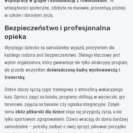
współpracę w grupie i komunikację z rówieśnikami
. Te
umiejętności społeczne, zdobyte na murawie, procentują później
w szkole i dorosłym życiu.
Bezpieczeństwo i profesjonalna
opieka
Wysyłając dziecko na samodzielny wyjazd, priorytetem dla
każdego rodzica jest bezpieczeństwo. Dlatego kluczowy jest
wybór organizatora, który gwarantuje nie tylko atrakcyjny program,
ale przede wszystkim
doświadczoną kadrę wychowawczą i
trenerską
.
Dobre obozy łączą rygor treningowy z atmosferą wakacyjnego
luzu. Oprócz zajęć na boisku, programy obfitują w wycieczki, gry
terenowe, zajęcia na basenie czy ogniska integracyjne. Dzięki
temu
obóz piłkarski dla dzieci
staje się przygodą życia, a nie
tylko sportowym zgrupowaniem. Dzieci wracają do domu bardziej
samodzielne – potrafią zadbać o swój sprzęt, pilnować porządku