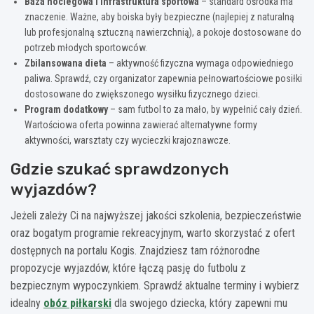
Baza noclegowa i infrastruktura sportowa
– standard ośrodka ma
znaczenie. Ważne, aby boiska były bezpieczne (najlepiej z naturalną
lub profesjonalną sztuczną nawierzchnią), a pokoje dostosowane do
potrzeb młodych sportowców.
Zbilansowana dieta
– aktywność fizyczna wymaga odpowiedniego
paliwa. Sprawdź, czy organizator zapewnia pełnowartościowe posiłki
dostosowane do zwiększonego wysiłku fizycznego dzieci.
Program dodatkowy
– sam futbol to za mało, by wypełnić cały dzień.
Wartościowa oferta powinna zawierać alternatywne formy
aktywności, warsztaty czy wycieczki krajoznawcze.
Gdzie szukać sprawdzonych
wyjazdów?
Jeżeli zależy Ci na najwyższej jakości szkolenia, bezpieczeństwie
oraz bogatym programie rekreacyjnym, warto skorzystać z ofert
dostępnych na portalu Kogis. Znajdziesz tam różnorodne
propozycje wyjazdów, które łączą pasję do futbolu z
bezpiecznym wypoczynkiem. Sprawdź aktualne terminy i wybierz
idealny
obóz piłkarski
dla swojego dziecka, który zapewni mu