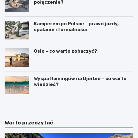
połączenie?
Kamperem po Polsce – prawo jazdy,
spalanie i formalności
Oslo – co warto zobaczyć?
Wyspa flamingów na Djerbie – co warto
wiedzieć?
N
C
a
z
j
y
l
n
e
a
Warto przeczytać
p
G
s
i
z
b