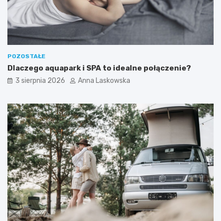
n
a
w
e
e
k
POZOSTAŁE
e
Dlaczego aquapark i SPA to idealne połączenie?
n
d
3 sierpnia 2026
Anna Laskowska
?