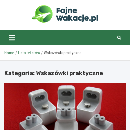
Skip
to
content
fajnewakacje.pl
Home
Lista tekstów
Wskazówki praktyczne
Kategoria:
Wskazówki praktyczne