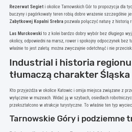
Rezerwat Segiet
i okolice Tarnowskich Gór to propozycja dla ty
buczyny i pagórkowaty teren robią dobre wrażenie szczególnie jesi
Zabytkowej Kopalni Srebra
pozwala połączyć naturę z historią r
Las Murckowski
to z kolei bardzo dobry wybór bez długiego wy
okolicy, odpowiedni na marsz, rower i spokojny odpoczynek bez tury
właśnie to jest zaletą: można zwyczajnie odetchnąć i nie przecisk
Industrial i historia regionu
tłumaczą charakter Śląska
Kto przyjeżdża w okolice Katowic i omija miejsca związane z prze
wyłącznie w muzeach. Widać ją w szybach, osiedlach robotniczyc
przekształcono w atrakcje turystyczne. To właśnie ten typ wycie
Tarnowskie Góry i podziemne t