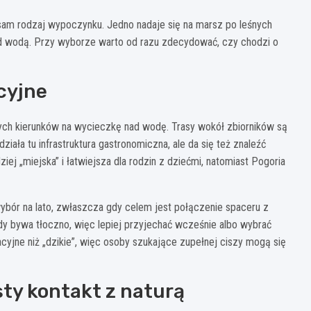
n sam rodzaj wypoczynku. Jedno nadaje się na marsz po leśnych
nad wodą. Przy wyborze warto od razu zdecydować, czy chodzi o
acyjne
ych kierunków na wycieczkę nad wodę. Trasy wokół zbiorników są
ała tu infrastruktura gastronomiczna, ale da się też znaleźć
dziej „miejska” i łatwiejsza dla rodzin z dziećmi, natomiast Pogoria
bór na lato, zwłaszcza gdy celem jest połączenie spaceru z
 bywa tłoczno, więc lepiej przyjechać wcześnie albo wybrać
acyjne niż „dzikie”, więc osoby szukające zupełnej ciszy mogą się
sty kontakt z naturą