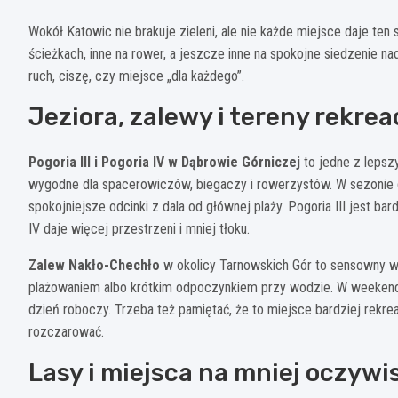
Wokół Katowic nie brakuje zieleni, ale nie każde miejsce daje te
ścieżkach, inne na rower, a jeszcze inne na spokojne siedzenie 
ruch, ciszę, czy miejsce „dla każdego”.
Jeziora, zalewy i tereny rekre
Pogoria III i Pogoria IV w Dąbrowie Górniczej
to jedne z lepsz
wygodne dla spacerowiczów, biegaczy i rowerzystów. W sezonie dzi
spokojniejsze odcinki z dala od głównej plaży. Pogoria III jest bar
IV daje więcej przestrzeni i mniej tłoku.
Zalew Nakło-Chechło
w okolicy Tarnowskich Gór to sensowny wy
plażowaniem albo krótkim odpoczynkiem przy wodzie. W weekendy
dzień roboczy. Trzeba też pamiętać, że to miejsce bardziej rekre
rozczarować.
Lasy i miejsca na mniej oczywi