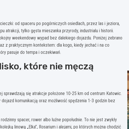
ieczki: od spaceru po pogórniczych osiedlach, przez las i jeziora,
 atrakcji, tylko gęsta mieszanka przyrody, industrialu i historii.
 spokojny weekendowy wypad bez dalekiego dojazdu. Poniżej zebrano
raz z praktycznym kontekstem: dla kogo, kiedy jechać i na co
który pasuje do tempa i oczekiwań.
lisko, które nie męczą
piej sprawdzają się atrakcje położone 10-25 km od centrum Katowic.
osty dojazd komunikacją oraz możliwość spędzenia 1-3 godzin bez
odzinny spacer, rower albo luźne popołudnie. To nie jest zwykły
olejką linową „Elka”, Rosarium i alejami, po których można chodzić