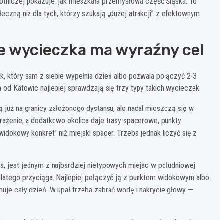
botniczej pokazuje, jak mieszkała przemysłowa część Śląska. To
łeczną niż dla tych, którzy szukają „dużej atrakcji” z efektownym
ie wycieczka ma wyraźny cel
k, który sam z siebie wypełnia dzień albo pozwala połączyć 2-3
 od Katowic najlepiej sprawdzają się trzy typy takich wycieczek.
ą już na granicy założonego dystansu, ale nadal mieszczą się w
żenie, a dodatkowo okolica daje trasy spacerowe, punkty
idokowy konkret” niż miejski spacer. Trzeba jednak liczyć się z
ła, jest jednym z najbardziej nietypowych miejsc w południowej
 dlatego przyciąga. Najlepiej połączyć ją z punktem widokowym albo
muje cały dzień. W upał trzeba zabrać wodę i nakrycie głowy —