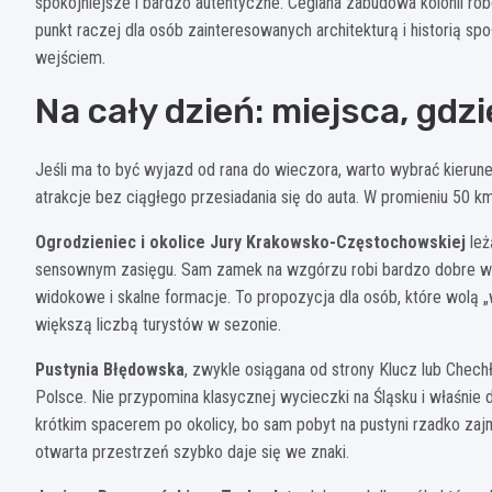
spokojniejsze i bardzo autentyczne. Ceglana zabudowa kolonii ro
punkt raczej dla osób zainteresowanych architekturą i historią spo
wejściem.
Na cały dzień: miejsca, gdz
Jeśli ma to być wyjazd od rana do wieczora, warto wybrać kierune
atrakcje bez ciągłego przesiadania się do auta. W promieniu 50 km
Ogrodzieniec i okolice Jury Krakowsko-Częstochowskiej
leż
sensownym zasięgu. Sam zamek na wzgórzu robi bardzo dobre wra
widokowe i skalne formacje. To propozycja dla osób, które wolą „w
większą liczbą turystów w sezonie.
Pustynia Błędowska
, zwykle osiągana od strony Klucz lub Chech
Polsce. Nie przypomina klasycznej wycieczki na Śląsku i właśnie
krótkim spacerem po okolicy, bo sam pobyt na pustyni rzadko zaj
otwarta przestrzeń szybko daje się we znaki.