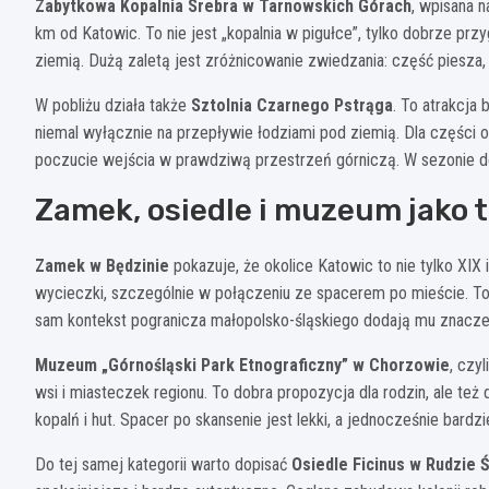
Zabytkowa Kopalnia Srebra w Tarnowskich Górach
, wpisana 
km od Katowic. To nie jest „kopalnia w pigułce”, tylko dobrze pr
ziemią. Dużą zaletą jest zróżnicowanie zwiedzania: część piesza
W pobliżu działa także
Sztolnia Czarnego Pstrąga
. To atrakcja 
niemal wyłącznie na przepływie łodziami pod ziemią. Dla części
poczucie wejścia w prawdziwą przestrzeń górniczą. W sezonie do
Zamek, osiedle i muzeum jako t
Zamek w Będzinie
pokazuje, że okolice Katowic to nie tylko XIX
wycieczki, szczególnie w połączeniu ze spacerem po mieście. To 
sam kontekst pogranicza małopolsko-śląskiego dodają mu znacze
Muzeum „Górnośląski Park Etnograficzny” w Chorzowie
, czy
wsi i miasteczek regionu. To dobra propozycja dla rodzin, ale też
kopalń i hut. Spacer po skansenie jest lekki, a jednocześnie bard
Do tej samej kategorii warto dopisać
Osiedle Ficinus w Rudzie Ś