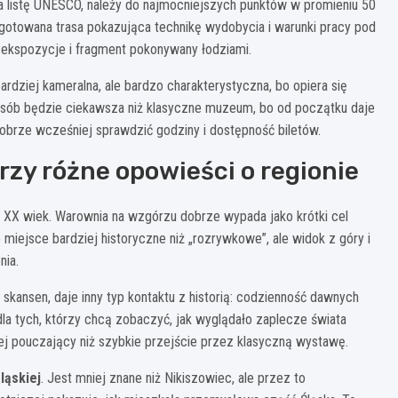
na listę UNESCO, należy do najmocniejszych punktów w promieniu 50
zygotowana trasa pokazująca technikę wydobycia i warunki pracy pod
, ekspozycje i fragment pokonywany łodziami.
bardziej kameralna, ale bardzo charakterystyczna, bo opiera się
 osób będzie ciekawsza niż klasyczne muzeum, bo od początku daje
brze wcześniej sprawdzić godziny i dostępność biletów.
rzy różne opowieści o regionie
 i XX wiek. Warownia na wzgórzu dobrze wypada jako krótki cel
miejsce bardziej historyczne niż „rozrywkowe”, ale widok z góry i
nia.
li skansen, daje inny typ kontaktu z historią: codzienność dawnych
 dla tych, którzy chcą zobaczyć, jak wyglądało zaplecze świata
ziej pouczający niż szybkie przejście przez klasyczną wystawę.
ląskiej
. Jest mniej znane niż Nikiszowiec, ale przez to