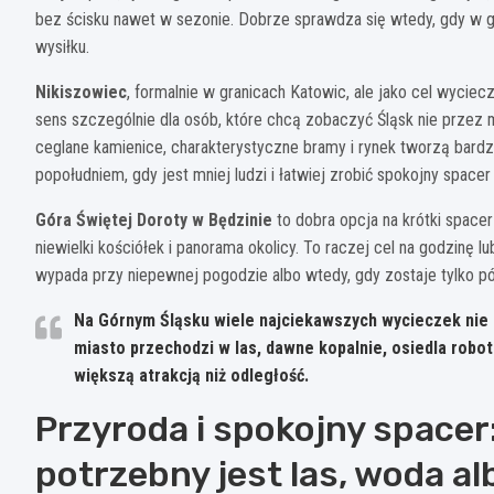
bez ścisku nawet w sezonie. Dobrze sprawdza się wtedy, gdy w gr
wysiłku.
Nikiszowiec
, formalnie w granicach Katowic, ale jako cel wycie
sens szczególnie dla osób, które chcą zobaczyć Śląsk nie przez m
ceglane kamienice, charakterystyczne bramy i rynek tworzą bardz
popołudniem, gdy jest mniej ludzi i łatwiej zrobić spokojny space
Góra Świętej Doroty w Będzinie
to dobra opcja na krótki spacer
niewielki kościółek i panorama okolicy. To raczej cel na godzinę 
wypada przy niepewnej pogodzie albo wtedy, gdy zostaje tylko pół
Na Górnym Śląsku wiele najciekawszych wycieczek nie p
miasto przechodzi w las, dawne kopalnie, osiedla robot
większą atrakcją niż odległość.
Przyroda i spokojny spacer:
potrzebny jest las, woda a