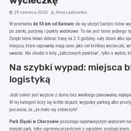
wycieczkę
29 czerwca 2026
Anna Laskowska
W promieniu
do 50 km od Katowic
da się ułożyć bardzo różne wyc
po zamki, pustynię i punkty widokowe. To nie jest teren jednego typu
Dzięki temu łatwo dobrać trasę na 2-3 godziny, cały dzień albo
miejsca, które naprawdę mają sens jako cel krótkiej wycieczki, w
uważać. Nie chodzi o listę „zaliczonych punktów”, tylko o wybór, 
Na szybki wypad: miejsca b
logistyką
Jeśli celem jest wyjście z domu bez wielkiego planowania, najle
W tej kategorii liczy się krótki dojazd, wygodny parking albo pr
poczucia, że „za mało się zobaczyło”.
Park Śląski w Chorzowie
pozostaje najłatwiejszym wyborem na r
miejski park, tylko ogromna przestrzeń z ogrodem zoologicznym, k