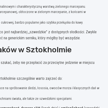
malinowym i charakterystyczną warstwą zielonego marcepanu.
marcepanowej, obtoczone w zielonym marcepanie, z końcami w
cukrowej, bardzo popularne jako szybka przekąska do kawy.
 co jest najbardziej „szwedzkie” z dostępnych słodkości. Zwykle
ć na generickim serniku, który mógłby być wszędzie.
aków w Sztokholmie
szukać, żeby nie przepłacić za przeciętne jedzenie w miejscu
ztokholmie szczególnie warto zajrzeć do:
ejsce na spróbowanie śledzi, łososia, owoców morza i klasycznych dań w
uchniami świata, ale także ze szwedzkimi specjałami.