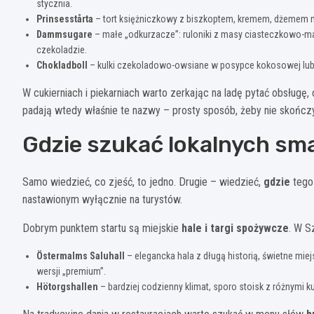
stycznia.
Prinsesstårta
– tort księżniczkowy z biszkoptem, kremem, dżemem 
Dammsugare
– małe „odkurzacze”: ruloniki z masy ciasteczkowo-
czekoladzie.
Chokladboll
– kulki czekoladowo-owsiane w posypce kokosowej lub 
W cukierniach i piekarniach warto zerkając na ladę pytać obsługę,
padają wtedy właśnie te nazwy – prosty sposób, żeby nie skończy
Gdzie szukać lokalnych sm
Samo wiedzieć, co zjeść, to jedno. Drugie – wiedzieć,
gdzie
tego 
nastawionym wyłącznie na turystów.
Dobrym punktem startu są miejskie
hale i targi spożywcze
. W S
Östermalms Saluhall
– elegancka hala z długą historią, świetne mi
wersji „premium”.
Hötorgshallen
– bardziej codzienny klimat, sporo stoisk z różnymi k