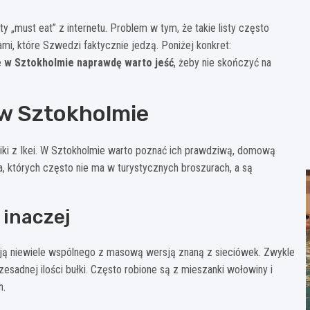
 „must eat” z internetu. Problem w tym, że takie listy często
mi, które Szwedzi faktycznie jedzą. Poniżej konkret:
e w Sztokholmie naprawdę warto jeść
, żeby nie skończyć na
 w Sztokholmie
siki z Ikei. W Sztokholmie warto poznać ich prawdziwą, domową
ia, których często nie ma w turystycznych broszurach, a są
 inaczej
ą niewiele wspólnego z masową wersją znaną z sieciówek. Zwykle
esadnej ilości bułki. Często robione są z mieszanki wołowiny i
h.