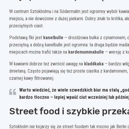
W centrum Sztokholmu i na Södermalm jest ogromny wybór kawiarn
miejscu, a nie dowożone z dużej piekarni. Dobry znak to krótka, al
przeciętnych ciast.
Podstawą fiki jest
kanelbulle
– drożdżowa bułka z cynamonem, cz
przeciętną a dobrą kanelbulle jest ogromna: ta druga będzie ma
miejscach można trafić także na
kardemummabulle
– wersję z k
W kawiarni dobrze też zwrócić uwagę na
kladdkaka
– bardzo wilg
śmietaną. Często pojawiają się też proste ciastka z kardamonem
czarnej kawy filtrowanej.
Warto wiedzieć, że wiele szwedzkich biur ma stałą „god
bardzo tłoczno – lepiej wpaść ciut wcześniej lub później
Street food i szybkie przek
Sztokholm nie kojarzy się ze street foodem tak mocno jak Berlin cz