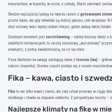
musztardzie, w koperku, w occie, z cebulą. Warto zamówić zestaw
Śledzie najczęściej lądują na talerzu razem z
gotowanymi ziemn
proste danie, ale gdy składniki są dobrej jakości, robi wrażenie. 
zbyt octowy, więc lepiej szukać miejsc, gdzie jadają także lokalni.
Osobnym tematem jest
surströmming
– słynny kiszony śledź o 
zwykłych restauracjach; to raczej sezonowy, „wyczynowy” przysmak
zewnątrz, z pełną świadomością, na co się idzie.
Poza śledziem na uwagę zasługują dania z
łososia (lax)
– grillo
cukrze i koperku). Gravlax często podaje się z sosem musztardo
Fika – kawa, ciasto i szwe
Fika
to nie tylko kawa i ciasto, ale cały rytuał przerwy w ciągu d
słodkiego i chwila na złapanie oddechu. Z perspektywy turysty – 
Najlepsze klimaty na fikę w mi