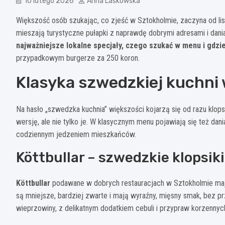
10 lutego 2026
Anna Laskowska
Większość osób szukając, co zjeść w Sztokholmie, zaczyna od listy
mieszają turystyczne pułapki z naprawdę dobrymi adresami i dania
najważniejsze lokalne specjały, czego szukać w menu i gdzi
przypadkowym burgerze za 250 koron.
Klasyka szwedzkiej kuchni
Na hasło „szwedzka kuchnia” większości kojarzą się od razu klop
wersję, ale nie tylko je. W klasycznym menu pojawiają się też dan
codziennym jedzeniem mieszkańców.
Köttbullar – szwedzkie klopsiki
Köttbullar
podawane w dobrych restauracjach w Sztokholmie maj
są mniejsze, bardziej zwarte i mają wyraźny, mięsny smak, bez prz
wieprzowiny, z delikatnym dodatkiem cebuli i przypraw korzennyc