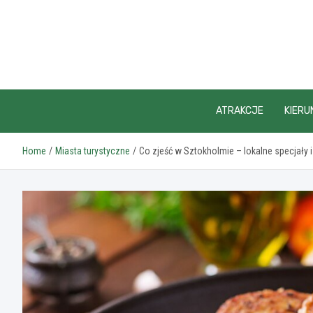
Skip
to
content
ATRAKCJE
KIERU
Home
Miasta turystyczne
Co zjeść w Sztokholmie – lokalne specjały 