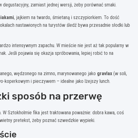
 degustacyjny, zamiast jednej wersji, żeby porównać smaki.
iakami
, jajkiem na twardo, śmietaną i szczypiorkiem. To dość
W lokalach nastawionych na turystów śledź bywa przesadnie słodki lub
bardzo intensywnym zapachu. W mieście nie jest aż tak popularny w
. Jeśli pojawia się okazja spróbowania, lepiej robić to na
wanego, wędzonego na zimno, marynowanego jako
gravlax
(w soli,
wo-koperkowym i pieczywem – idealne jako lżejszy lunch.
dzki sposób na przerwę
nia. W Sztokholmie fika jest traktowana poważnie: dobra kawa, coś
świetny pretekst, żeby poznać szwedzkie wypieki.
eście