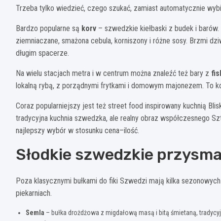
Trzeba tylko wiedzieć, czego szukać, zamiast automatycznie wyb
Bardzo popularne są
korv
– szwedzkie kiełbaski z budek i barów. 
ziemniaczane, smażona cebula, korniszony i różne sosy. Brzmi dzi
długim spacerze.
Na wielu stacjach metra i w centrum można znaleźć też bary z
fis
lokalną rybą, z porządnymi frytkami i domowym majonezem. To 
Coraz popularniejszy jest też street food inspirowany kuchnią Bl
tradycyjna kuchnia szwedzka, ale realny obraz współczesnego Szto
najlepszy wybór w stosunku cena–ilość.
Słodkie szwedzkie przysma
Poza klasycznymi bułkami do fiki Szwedzi mają kilka sezonowych 
piekarniach.
Semla
– bułka drożdżowa z migdałową masą i bitą śmietaną, tradycyj