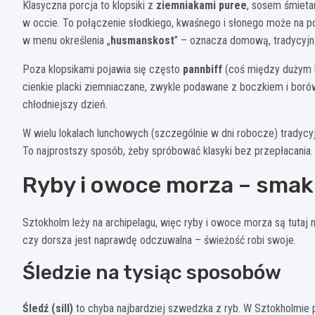
Klasyczna porcja to klopsiki z
ziemniakami puree
, sosem śmiet
w occie. To połączenie słodkiego, kwaśnego i słonego może na po
w menu określenia „
husmanskost
” – oznacza domową, tradycyjn
Poza klopsikami pojawia się często
pannbiff
(coś między dużym k
cienkie placki ziemniaczane, zwykle podawane z boczkiem i borówk
chłodniejszy dzień.
W wielu lokalach lunchowych (szczególnie w dni robocze) tradycy
To najprostszy sposób, żeby spróbować klasyki bez przepłacania.
Ryby i owoce morza – smak 
Sztokholm leży na archipelagu, więc ryby i owoce morza są tutaj
czy dorsza jest naprawdę odczuwalna – świeżość robi swoje.
Śledzie na tysiąc sposobów
Śledź (sill)
to chyba najbardziej szwedzka z ryb. W Sztokholmie 