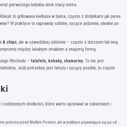
ierać pierwszego kebaba obok stacji metra.
Klasyk to grillowana kiełbasa w bułce, często z dodatkami jak puree
wnie? W praktyce to naprawdę solidne, sycące jedzenie, idealne po
h & chips
, ale w szwedzkiej odsłonie – często z dorszem lub inną
kompromis między lokalnym smakiem a znajomą formą.
iskiego Wschodu –
falafele, kebaby, shawarmy
. To nie jest
kholmu. Jeśli potrzebny jest tańszy i sycący posiłek, to często
ki
i codziennych słodkości, które warto upolować w cukierniach i
nie jedzona przed Wielkim Postem, ale w praktyce pojawiająca się już od