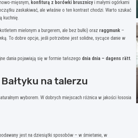
anowo-mięsnym,
konfiturą z borówki brusznicy
i małymi ogórkami
czątku zaskakiwać, ale właśnie o ten kontrast chodzi. Warto szukać
ą kuchnię.
otletem mielonym a burgerem, ale bez bułki) oraz
raggmunk
–
ą. To dobre opcje, jeśli potrzebne jest solidne, sycące danie w
jne dania pojawiają się w formie tańszego
dnia dnia – dagens rätt
.
Bałtyku na talerzu
 naturalnym wyborem. W dobrych miejscach różnica w jakości łososia
podawany jest na dziesiątki sposobów – w śmietanie, w