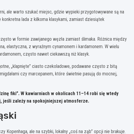
i, ale warto szukać miejsc, gdzie wypieki przygotowywane są na
e konkretna lada z kilkoma klasykami, zamiast dziesiątek
ęsto w formie zawijanego węzła zamiast ślimaka. Różnica między
ślana, elastyczna, z wyraźnym cynamonem i kardamonem. W wielu
ardamonem, często nawet ciekawszą niż klasyk.
otne, „klapnięte” ciasto czekoladowe, podawane często z bitą
, migdałami czy marcepanem, które świetnie pasują do mocnej,
zinę fiki”. W kawiarniach w okolicach 11–14 robi się wtedy
, jeśli zależy na spokojniejszej atmosferze.
ąski
y Kopenhaga, ale na szybki, lokalny „coś na ząb” opcji nie brakuje.