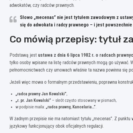
adwokatów, czy radców prawnych.
Słowo „mecenas” nie jest tytułem zawodowym z ustawy,
się do adwokata i radcy prawnego – i jest powszechni
Co mówią przepisy: tytuł 
Podstawą jest
ustawa z dnia 6 lipca 1982 r. o radcach prawny
tylko osoby wpisane na listę radców prawnych mogą go używać. 
pełnomocnictwach czy umowach właśnie ta nazwa powinna się po
Jeżeli więc mowa o formalnym przedstawieniu, poprawna konstrukc
„radca prawny Jan Kowalski”
,
„r. pr. Jan Kowalski”
– skrót często stosowany w pismach,
w podpisie maila:
„radca prawny, Kancelaria…”
.
W żadnym przepisie nie ma natomiast tytułu „mecenas”. Z punktu w
językowy funkcjonujący obok oficjalnych regulacji.