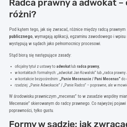
Radca prawny a adwokat – 
różni?
Pod kątem tego, jak się zwracać, różnice między radcą prawny
publicznego
, wymagają aplikacji, egzaminu zawodowego i wpisu
występują w sądach jako pełnomocnicy procesowi.
Stąd biorą się następujące zasady:
oficjalny tytuł z ustawy to
adwokat
lub
radca prawny
,
w kontaktach formalnych: „adwokat Jan Kowalski” lub „radca prawny 
w kontakcie bezpośrednim:
„Panie Mecenasie / Pani Mecenas”
do 
rzadziej: „Panie Adwokacie” / „Panie Radco” – poprawne, ale w mowi
W środowisku prawniczym „mecenas” to w zasadzie wspólny miano
Mecenasie” skierowanym do radcy prawnego. Co najwyżej pojawi się
poprawności, tylko gustu.
Formy w sądzie: jak zwraca