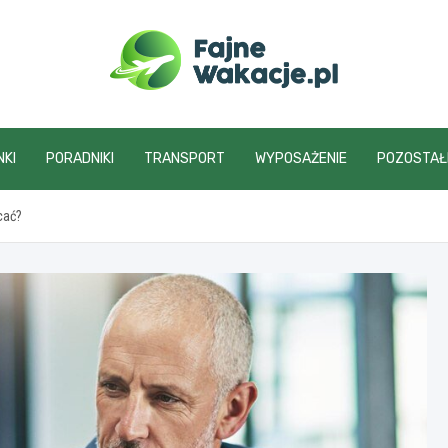
fajnewakacje.pl
NKI
PORADNIKI
TRANSPORT
WYPOSAŻENIE
POZOSTAŁ
cać?