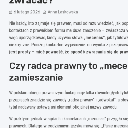
zwracać?
6 lutego 2026
Anna Laskowska
Nie każdy, kto zajmuje się prawem, musi od razu wiedzieć, jak p
kontaktach z prawnikiem forma ma duże znaczenie – zwłaszcza w 
więc uporządkować, kiedy używać słowa
„mecenas”
, jak tytuło
niezręczne. Poniżej konkretne wyjaśnienie: co wynika z przepisó
jest prosty – mieć pewność, że sposób zwracania się do pra
Czy radca prawny to „mece
zamieszanie
W polskim obiegu prawniczym funkcjonuje kilka równoległych tyt
przepisach znajdzie się zawody „radca prawny” i „adwokat”, a sł
tytuł nadawany ustawą ani element oficjalnej nazwy zawodu.
W praktyce jednak w sądach i kancelariach „mecenas” przyjęło s
prawnych. Dlatego w codziennym języku mówi się: „Panie mecenasie