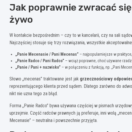
Jak poprawnie zwracać się
żywo
W kontakcie bezpośrednim – czy to w kancelarii, czy na sali są
Najczęściej stosuje się trzy rozwiązania, wszystkie akceptowalne
„Panie Mecenasie / Pani Mecenas”
– najpopularniejsze w praktyce
„Panie Radco / Pani Radco”
– wciąż poprawne, choć używane rzadzie
„Panie / Pani + nazwisko”
– w połączeniu z funkcją, np. „Pani Mece
Słowo „mecenas” traktowane jest jak
grzecznościowy odpowie
reprezentującego klienta przed sądem. Dlatego zarówno do adwok
nikt nie uzna tego za błąd.
Forma „Panie Radco” bywa używana częściej w pismach urzędowych
uprzejmie. Część radców prawnych ją preferuje, inni wolą „mecena
Mecenasie” – neutralna i powszechnie przyjęta.