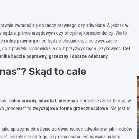
oprawnie zwracać się do radcy prawnego czy adwokata. A jednak w
sądzie, piśmie urzędowym czy oficjalnej korespondencji. Warto
wać
radcę prawnego
i co będzie eleganckie, a co zwyczajnie
w, co z praktyki środowiska, a co z przyzwyczajeń językowych.
Cel
wnika będzie poprawny, grzeczny i dobrze odebrany.
nas”? Skąd to całe
ułów:
radca prawny
,
adwokat
,
mecenas
. Formalnie rzecz biorąc, w
owo „mecenas” to
zwyczajowa forma grzecznościowa
. Nie jest to
ię jako uprzejme określenie zarówno wobec adwokatów, jak i radców
”, niezależnie od tego, czy dana osoba jest wpisana na listę