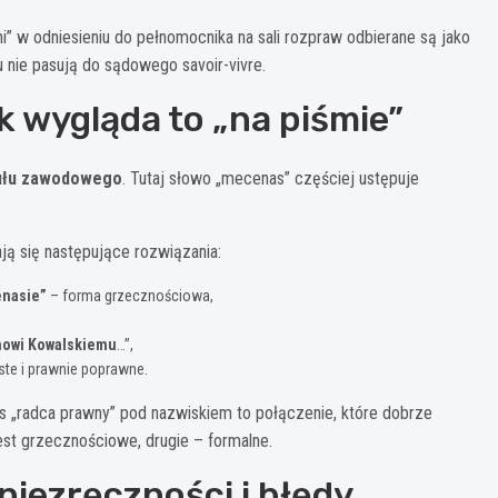
i” w odniesieniu do pełnomocnika na sali rozpraw odbierane są jako
u nie pasują do sądowego savoir-vivre.
ak wygląda to „na piśmie”
tułu zawodowego
. Tutaj słowo „mecenas” częściej ustępuje
ą się następujące rozwiązania:
enasie”
– forma grzecznościowa,
nowi Kowalskiemu
…”,
yste i prawnie poprawne.
is „radca prawny” pod nazwiskiem to połączenie, które dobrze
est grzecznościowe, drugie – formalne.
niezręczności i błędy