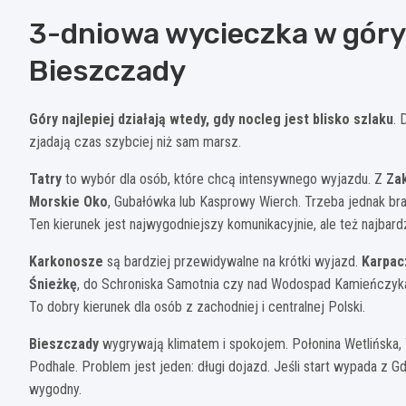
3-dniowa wycieczka w góry:
Bieszczady
Góry najlepiej działają wtedy, gdy nocleg jest blisko szlaku
. 
zjadają czas szybciej niż sam marsz.
Tatry
to wybór dla osób, które chcą intensywnego wyjazdu. Z
Za
Morskie Oko
, Gubałówka lub Kasprowy Wierch. Trzeba jednak br
Ten kierunek jest najwygodniejszy komunikacyjnie, ale też najbar
Karkonosze
są bardziej przewidywalne na krótki wyjazd.
Karpac
Śnieżkę
, do Schroniska Samotnia czy nad Wodospad Kamieńczyka 
To dobry kierunek dla osób z zachodniej i centralnej Polski.
Bieszczady
wygrywają klimatem i spokojem. Połonina Wetlińska, T
Podhale. Problem jest jeden: długi dojazd. Jeśli start wypada z 
wygodny.