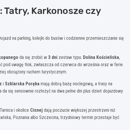
 Tatry, Karkonosze czy
Dojazd na parking, kolejki do busów i codzienne przemieszczanie się
kopanego
da się zrobić w
3 dni
zestaw typu:
Dolina Kościeliska
,
ać pod uwagę tłok, zwłaszcza od czerwca do września oraz w ferie.
dziej obciążony ruchem turystycznym.
z
i
Szklarska Poręba
mają dobrą bazę noclegową, a trasy na
da się sensownie rozłożyć na dwa pełne dni plus dzień dojazdowy.
arnica i okolice
Cisnej
dają poczucie większej przestrzeni niż
Gdańska, Poznania albo Szczecina, trzydniowy termin przestaje być