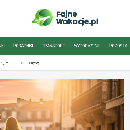
fajnewakacje.pl
NKI
PORADNIKI
TRANSPORT
WYPOSAŻENIE
POZOSTAŁ
zkę – najlepsze pomysły