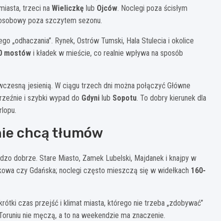
miasta, trzeci na
Wieliczkę
lub
Ojców
. Noclegi poza ścisłym
osobowy poza szczytem sezonu.
go „odhaczania”. Rynek, Ostrów Tumski, Hala Stulecia i okolice
0 mostów
i kładek w mieście, co realnie wpływa na sposób
i wczesną jesienią. W ciągu trzech dni można połączyć Główne
Brzeźnie i szybki wypad do
Gdyni
lub
Sopotu
. To dobry kierunek dla
lopu.
 nie chcą tłumów
rdzo dobrze. Stare Miasto, Zamek Lubelski, Majdanek i knajpy w
rakowa czy Gdańska; noclegi często mieszczą się w widełkach
160-
 krótki czas przejść i klimat miasta, którego nie trzeba „zdobywać”
 Toruniu nie męczą, a to na weekendzie ma znaczenie.