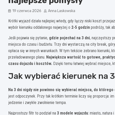
najlepsze pomysły
19 czerwca 2026
Anna Laskowska
Krótki wyjazd działa najlepiej wtedy, gdy łączy niski koszt przej
wybór kierunku oddalonego najwyżej o
2-5 godzin
podróży, tak ab
Jeśli pojawia się pytanie,
gdzie pojechać na 3 dni
, najczęstszy 
miejsca do czasu i budżetu. Trzy dni wystarczą na city break, gór
opłaca się w innych warunkach. W tym tekście zebrano kierunki, któ
przeładowanego planu.
Największa wartość to gotowe, prakty
czasu dojazdu i kosztów.
Dzięki temu łatwiej wybrać miejsce, k
Jak wybierać kierunek na 3
Na 3 dni nigdy nie powinno się wybierać miejsca, do którego 
jest odpoczynek. Przy tak krótkim terminie liczy się proporcja: i
jedzenie i zwykłe zwolnienie tempa.
Najprostszy filtr to podział na
3 modele wyjazdu
: miasto, natura 