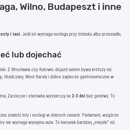
aga, Wilno, Budapeszt i inne
osty i tani
. Jeśli lot wymaga noclegu przy lotnisku albo przesiadki,
ieć lub dojechać
lski. Z Wrocławia czy Katowic dojazd autem bywa krótszy niż
kę, Hradczany, Most Karola i dobre zaplecze gastronomiczne w
rama, Zarzecze i starówka wystarczą na
2-3 dni
bez gonitwy. To
a znaleźć loty i noclegi w dobrych cenach. Parlament, wzgórze
ry nie wymaga wynajmu auta. To kierunek bardziej „miejski” niż