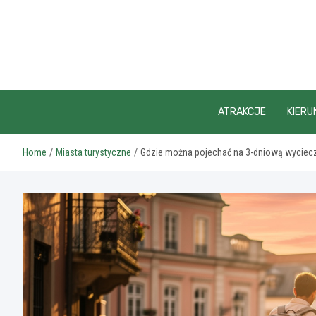
Skip
to
content
ATRAKCJE
KIERU
Home
Miasta turystyczne
Gdzie można pojechać na 3-dniową wyciec