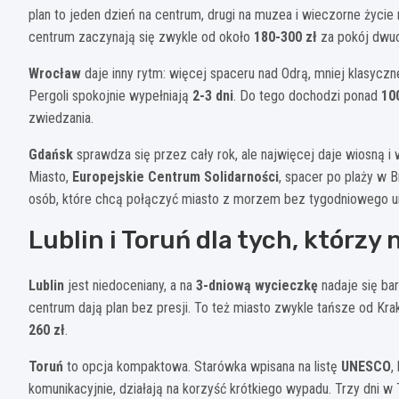
plan to jeden dzień na centrum, drugi na muzea i wieczorne życie 
centrum zaczynają się zwykle od około
180-300 zł
za pokój dwu
Wrocław
daje inny rytm: więcej spaceru nad Odrą, mniej klasyczne
Pergoli spokojnie wypełniają
2-3 dni
. Do tego dochodzi ponad
10
zwiedzania.
Gdańsk
sprawdza się przez cały rok, ale najwięcej daje wiosną 
Miasto,
Europejskie Centrum Solidarności
, spacer po plaży w 
osób, które chcą połączyć miasto z morzem bez tygodniowego ur
Lublin i Toruń dla tych, którzy
Lublin
jest niedoceniany, a na
3-dniową wycieczkę
nadaje się ba
centrum dają plan bez presji. To też miasto zwykle tańsze od K
260 zł
.
Toruń
to opcja kompaktowa. Starówka wpisana na listę
UNESCO
,
komunikacyjnie, działają na korzyść krótkiego wypadu. Trzy dni w