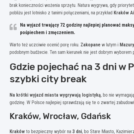
brak konieczności wożenia sprzętu. Natura wygrywa, gdy priorytet
pobliżu jest lotnisko z tanimi połączeniami, na przykład
Kraków Ai
Na wyjazd trwający
72 godziny
najlepiej planować maks
pośpiechem i zmęczeniem.
Warto też uczciwie ocenić porę roku.
Zakopane
w lutym i
Mazur
podobnym budżecie. Ten sam kierunek nie jest dobrym wyborem p
Gdzie pojechać na 3 dni w P
szybki city break
Na krótki wyjazd miasta wygrywają logistyką
, bo nie wymagaj
godzinę. W Polsce najlepiej sprawdzają się te o zwartej zabudowie 
Kraków, Wrocław, Gdańsk
Kraków
to bezpieczny wybór na
3 dni
, bo Stare Miasto, Kazimie