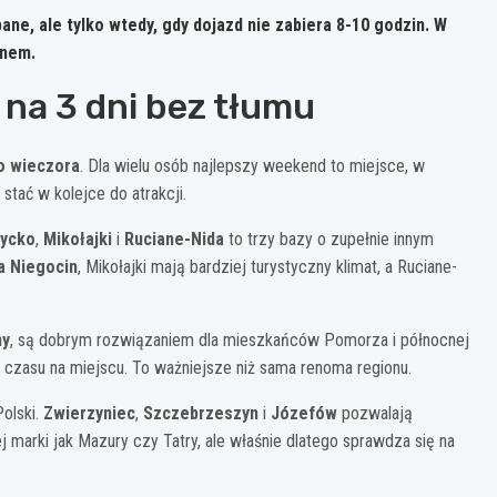
ne, ale tylko wtedy, gdy dojazd nie zabiera
8-10 godzin
. W
onem.
i na 3 dni bez tłumu
do wieczora
. Dla wielu osób najlepszy weekend to miejsce, w
 stać w kolejce do atrakcji.
życko
,
Mikołajki
i
Ruciane-Nida
to trzy bazy o zupełnie innym
a Niegocin
, Mikołajki mają bardziej turystyczny klimat, a Ruciane-
ny
, są dobrym rozwiązaniem dla mieszkańców Pomorza i północnej
j czasu na miejscu. To ważniejsze niż sama renoma regionu.
olski.
Zwierzyniec
,
Szczebrzeszyn
i
Józefów
pozwalają
ej marki jak Mazury czy Tatry, ale właśnie dlatego sprawdza się na