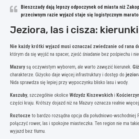
Bieszczady dają lepszy odpoczynek od miasta niż Zakopa
przeciwnym razie wyjazd staje się logistycznym marat
Jeziora, las i cisza: kierunk
Nie każdy krótki wyjazd musi oznaczać zwiedzanie od rana 
którym da się wyjść na spacer, zjeść śniadanie bez pośpiechu i nie
Mazury
są oczywistym wyborem, ale warto zawęzić kierunek.
Gi
charakterze. Giżycko daje więcej infrastruktury i dostęp do
jezior
Nida sprawdza się lepiej przy wypoczynku blisko lasu i wody.
Kaszuby
, szczególnie okolice
Wdzydz Kiszewskich
i
Kościerzy
części kraju. Krótszy dojazd niż na Mazury oznacza realnie więce
Roztocze
to bardzo rozsądna opcja dla południowo-wschodniej P
połączyć rower, las i spokojne miasteczka. Ten region nie ma taki
wyjazd bez tłumu.