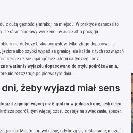
azdu z dużą gęstością atrakcji na miejscu. W praktyce oznacza to
y nie stracić połowy weekendu w aucie albo pociągu.
problem nie dotyczy braku pomysłów, tylko złego dopasowania
y, jeziora albo szybki wypad za granicę, ale każde z tych rozwiązań
re realnie da się ogarnąć bez urlopu na tydzień i bez
czne warianty wyjazdu dopasowane do stylu podróżowania,
tóre nie rozczaruje po pierwszym dniu.
 dni, żeby wyjazd miał sens
dojazd zajmuje więcej niż 6 godzin w jedną stronę
, jeśli celem
m krótsza podróż, tym więcej czasu zostaje na zwiedzanie, spacer,
i zagranica. Miasto sprawdza się, gdy liczą się restauracje, muzea i