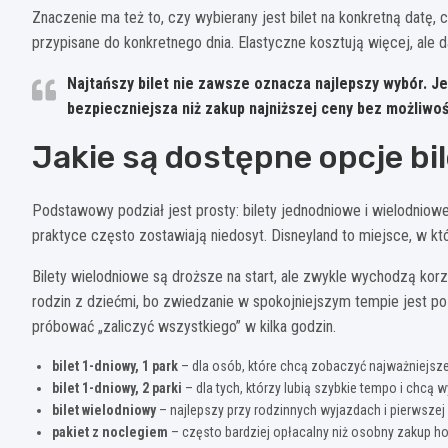
Znaczenie ma też to, czy wybierany jest bilet na konkretną datę, 
przypisane do konkretnego dnia. Elastyczne kosztują więcej, ale
Najtańszy bilet nie zawsze oznacza najlepszy wybór. Je
bezpieczniejsza niż zakup najniższej ceny bez możliwoś
Jakie są dostępne opcje bi
Podstawowy podział jest prosty: bilety jednodniowe i wielodniow
praktyce często zostawiają niedosyt. Disneyland to miejsce, w któ
Bilety wielodniowe są droższe na start, ale zwykle wychodzą korz
rodzin z dziećmi, bo zwiedzanie w spokojniejszym tempie jest po
próbować „zaliczyć wszystkiego” w kilka godzin.
bilet 1-dniowy, 1 park
– dla osób, które chcą zobaczyć najważniejsze
bilet 1-dniowy, 2 parki
– dla tych, którzy lubią szybkie tempo i chcą
bilet wielodniowy
– najlepszy przy rodzinnych wyjazdach i pierwszej 
pakiet z noclegiem
– często bardziej opłacalny niż osobny zakup ho