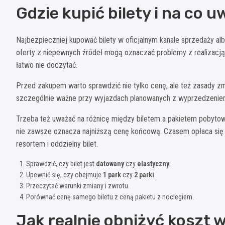
Gdzie kupić bilety i na co 
Najbezpieczniej kupować bilety w oficjalnym kanale sprzedaży al
oferty z niepewnych źródeł mogą oznaczać problemy z realizacją 
łatwo nie doczytać.
Przed zakupem warto sprawdzić nie tylko cenę, ale też zasady zmia
szczególnie ważne przy wyjazdach planowanych z wyprzedzeniem,
Trzeba też uważać na różnicę między biletem a pakietem pobyto
nie zawsze oznacza najniższą cenę końcową. Czasem opłaca się b
resortem i oddzielny bilet.
Sprawdzić, czy bilet jest
datowany
czy
elastyczny
.
Upewnić się, czy obejmuje
1 park
czy
2 parki
.
Przeczytać warunki zmiany i zwrotu.
Porównać cenę samego biletu z ceną pakietu z noclegiem.
Jak realnie obniżyć koszt 