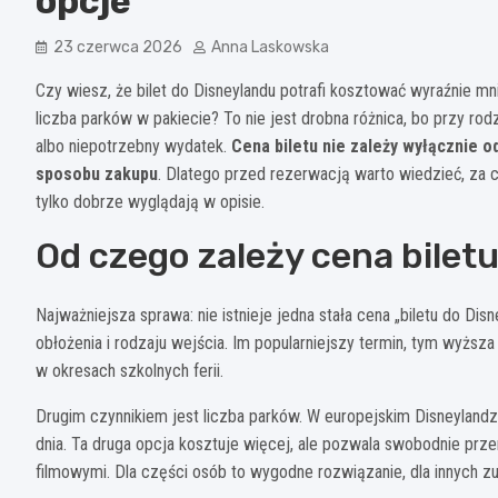
opcje
23 czerwca 2026
Anna Laskowska
Czy wiesz, że bilet do Disneylandu potrafi kosztować wyraźnie mnie
liczba parków w pakiecie? To nie jest drobna różnica, bo przy ro
albo niepotrzebny wydatek.
Cena biletu nie zależy wyłącznie od
sposobu zakupu
. Dlatego przed rezerwacją warto wiedzieć, za co
tylko dobrze wyglądają w opisie.
Od czego zależy cena bilet
Najważniejsza sprawa: nie istnieje jedna stała cena „biletu do Dis
obłożenia i rodzaju wejścia. Im popularniejszy termin, tym wyższ
w okresach szkolnych ferii.
Drugim czynnikiem jest liczba parków. W europejskim Disneyland
dnia. Ta druga opcja kosztuje więcej, ale pozwala swobodnie prz
filmowymi. Dla części osób to wygodne rozwiązanie, dla innych z