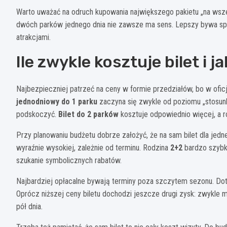
Warto uważać na odruch kupowania największego pakietu „na wsze
dwóch parków jednego dnia nie zawsze ma sens. Lepszy bywa sp
atrakcjami.
Ile zwykle kosztuje bilet i 
Najbezpieczniej patrzeć na ceny w formie przedziałów, bo w ofic
jednodniowy do 1 parku
zaczyna się zwykle od poziomu „stosunk
podskoczyć.
Bilet do 2 parków
kosztuje odpowiednio więcej, a ró
Przy planowaniu budżetu dobrze założyć, że na sam bilet dla jed
wyraźnie wysokiej, zależnie od terminu. Rodzina
2+2
bardzo szybk
szukanie symbolicznych rabatów.
Najbardziej opłacalne bywają terminy poza szczytem sezonu. Dot
Oprócz niższej ceny biletu dochodzi jeszcze drugi zysk: zwykle mn
pół dnia.