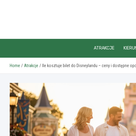
Skip
to
content
ATRAKCJE
KIERU
Home
Atrakcje
Ile kosztuje bilet do Disneylandu – ceny i dostępne op