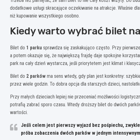
Trzeba też pamiętać, że sam bilet to nie cały koszt wizyty. Do b
dodatkowe usługi skracające oczekiwanie na atrakcje. Właśnie dl
niż kupowanie wszystkiego osobno.
Kiedy warto wybrać bilet na 
Bilet do
1 parku
sprawdza się zaskakująco często. Przy pierwszej
a potem okazuje się, że największą frajdę daje spokojne korzystan
park na cały dzień wystarcza, jeśli priorytetem jest klimat i klas
Bilet do
2 parków
ma sens wtedy, gdy plan jest konkretny: szybki
przez wiele godzin. To dobra opcja dla starszych dzieci, nastolat
Przy małych dzieciach lepiej nie przeceniać możliwości logistycz
potrafią zabrać sporo czasu. Wtedy droższy bilet do dwóch parków
wartości.
Jeśli celem jest pierwszy wyjazd bez pośpiechu, zwykl
próba zobaczenia dwóch parków w jednym intensywnym 