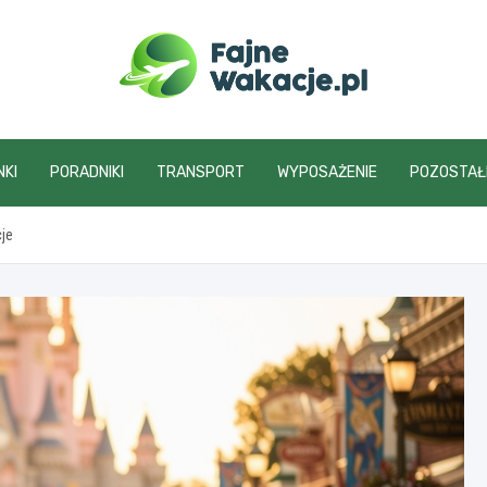
fajnewakacje.pl
NKI
PORADNIKI
TRANSPORT
WYPOSAŻENIE
POZOSTAŁ
cje