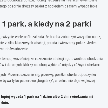
udżetu dochodzą dojazd, nocleg, jedzenie na miejscu i ewentualne
atego pozornie droższy pakiet z noclegiem czasem wypada lepiej
1 park, a kiedy na 2 parki
 wizycie wiele osób zakłada, że trzeba zobaczyć wszystko naraz,
ie z kilku kluczowych atrakcji, parada i wieczorny pokaz. Jeden
yczne doświadczenie.
e tempo, wcześniejsze rozeznanie atrakcji i gotowość do chodzenia
ków i dorosłych, którzy nie chcą wybierać między różnymi strefami.
nych. Przemieszczanie się, przerwy, posiłki i chwila odpoczynku
 bywa tylko papierowo „bogatszy”, a realnie nie daje większej
e lepiej wypada
1 park na 1 dzień
albo
2 dni zwiedzania
niż
dniu.