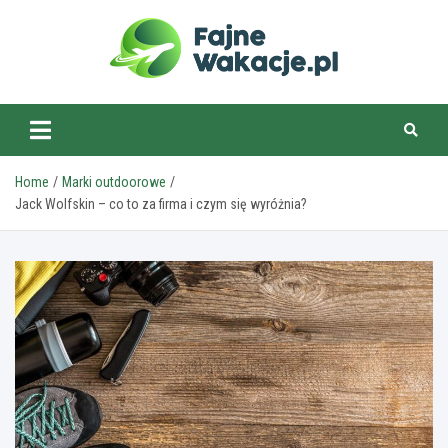
Skip
to
content
fajnewakacje.pl
Home
Marki outdoorowe
Jack Wolfskin – co to za firma i czym się wyróżnia?