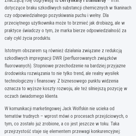
Znaczącą rolę odgrywają tu
certyfikaty i standardy
– m.in.
dotyczące braku szkodliwych substancji chemicznych w tkaninach
czy odpowiedzialnego pozyskiwania puchu i wełny. Dla
przeciętnego użytkownika może to brzmieć jak drobiazg, ale w
praktyce świadczy o tym, że marka bierze odpowiedzialność za
cały cykl życia produktu.
Istotnym obszarem są również działania związane z redukcją
szkodliwych impregnacji DWR (perfluorowanych związków
fluorowanych). Stopniowe przechodzenie na bardziej przyjazne
środowisku rozwiązania to nie tylko trend, ale realny wysiłek
technologiczny i finansowy. Z biznesowego punktu widzenia
oznacza to wyższe koszty rozwoju, ale też silniejszą pozycję w
oczach świadomego klienta.
W komunikacji marketingowej Jack Wolfskin nie ucieka od
tematów trudnych – wprost mówi o procesach przejściowych, o
tym, co zostało już zrobione, a co jest jeszcze w toku. Taka
przejrzystość staje się elementem przewagi konkurencyjnej: