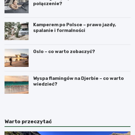
połączenie?
Kamperem po Polsce – prawo jazdy,
spalanie i formalności
Oslo – co warto zobaczyć?
Wyspa flamingów na Djerbie – co warto
wiedzieć?
N
C
a
z
j
y
l
n
e
a
Warto przeczytać
p
G
s
i
z
b