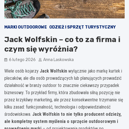
MARKI OUTDOOROWE
ODZIEŻ I SPRZĘT TURYSTYCZNY
Jack Wolfskin – co to za firma i
czym się wyróżnia?
6 lutego 2026
Anna Laskowska
Wiele osób kojarzy
Jack Wolfskin
wyłącznie jako markę kurtek i
plecaków, ale dla osób prowadzących lub planujących prowadzić
działalność w branży outdoor to znacznie ciekawszy przypadek
biznesowy. To przykład firmy, która zbudowała silną pozycję nie
przez krzykliwy marketing, ale przez konsekwentne trzymanie się
kilku zasad: funkcjonalność, technologia i odpowiedzialność
środowiskowa.
Jack Wolfskin to nie tylko producent odzieży,
ale kompletny system myślenia o sprzęcie outdoorowym i
prowadzeniu marki
– od projektowania produktów po