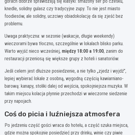
górach dobrze sprawdzają się klasyki: smażony ser po czesku,
knedle, solidny gulasz czy tradycyjne zupy. To nie jest miasto
foodiesów, ale solidny, uczciwy obiadokolację da się zjeść bez
problemu.
Uwaga praktyczna: w sezonie (wakacje, długie weekendy)
wieczorami bywa tłoczno, szczególnie w lokalach blisko parku.
Warto wyjść nieco wcześniej,
między 18:00 a 19:00
, zanim do
restauracji przeniosą się większe grupy z hoteli i sanatoriów.
Jeśli celem jest dłuższe posiedzenie, a nie tylko „zjedz i wyjdź”,
lepiej wybierać lokale z osobną, wygodną częścią kawiarniano-
barową: kanapy, stoliki dalej od wejścia, spokojniejsza muzyka. W
takim miejscu kolacja płynnie przechodzi w wieczorne siedzenie
przy napojach.
Coś do picia i luźniejsza atmosfera
Po jedzeniu część gości wraca do hotelu, a część szuka miejsca,
gdzie można spokojnie posiedzieć przy drinku, winie czy piwie