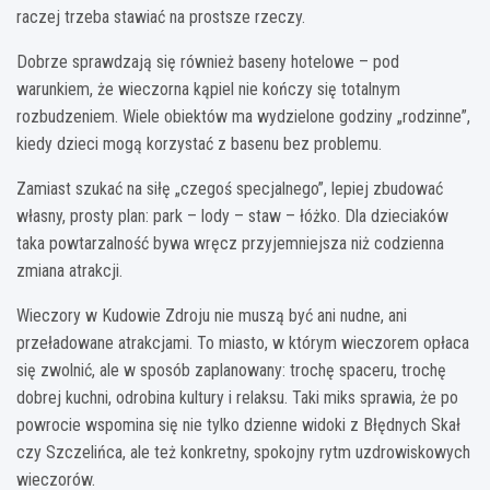
raczej trzeba stawiać na prostsze rzeczy.
Dobrze sprawdzają się również baseny hotelowe – pod
warunkiem, że wieczorna kąpiel nie kończy się totalnym
rozbudzeniem. Wiele obiektów ma wydzielone godziny „rodzinne”,
kiedy dzieci mogą korzystać z basenu bez problemu.
Zamiast szukać na siłę „czegoś specjalnego”, lepiej zbudować
własny, prosty plan: park – lody – staw – łóżko. Dla dzieciaków
taka powtarzalność bywa wręcz przyjemniejsza niż codzienna
zmiana atrakcji.
Wieczory w Kudowie Zdroju nie muszą być ani nudne, ani
przeładowane atrakcjami. To miasto, w którym wieczorem opłaca
się zwolnić, ale w sposób zaplanowany: trochę spaceru, trochę
dobrej kuchni, odrobina kultury i relaksu. Taki miks sprawia, że po
powrocie wspomina się nie tylko dzienne widoki z Błędnych Skał
czy Szczelińca, ale też konkretny, spokojny rytm uzdrowiskowych
wieczorów.