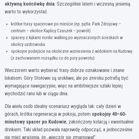
aktywną końcówkę dnia
. Szczególnie latem i wczesną jesienią
warto to wykorzystać.
krótkie trasy spacerowe po mieście (np. pętla: Park Zdrojowy –
centrum – okolice Kaplicy Czaszek – powrót)
spacery z kijkami nordic walking po wyznaczonych ścieżkach w
okolicy uzdrowiska
spokojne podejście na okoliczne wzniesienia z widokiem na Kudowę
(z zachowaniem rozsądku co do pory powrotu)
Wieczorem warto wybierać trasy dobrze oznakowane i znane
lokalsom. Góry Stołowe są urokliwe, ale po zmroku potrafią być
wymagające nawigacyjnie, więc na ambitniejsze szlaki lepiej
wychodzić rano lub w ciągu dnia.
Dla wielu osób idealny scenariusz wygląda tak: cały dzień w
górach, krótka regeneracja w pokoju, potem
spokojny 40–60-
minutowy spacer po Kudowie
, zakończony kolacją i ewentualnie
drinkiem. Taki układ pozwala naprawdę odpocząć, a jednocześnie
nie mieć wrażenia, że „wieczór się zmarnował”.