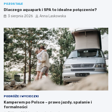
k
POZOSTAŁE
e
Dlaczego aquapark i SPA to idealne połączenie?
n
d
3 sierpnia 2026
Anna Laskowska
?
PODRÓŻE I WYCIECZKI
Kamperem po Polsce – prawo jazdy, spalanie i
formalności