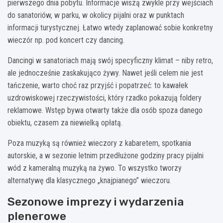
pierwszego dnia pobytu. Informacje wiszą zwykle przy wejściach
do sanatoriów, w parku, w okolicy pijalni oraz w punktach
informacji turystycznej. Łatwo wtedy zaplanować sobie konkretny
wieczór np. pod koncert czy dancing.
Dancingi w sanatoriach mają swój specyficzny klimat – niby retro,
ale jednocześnie zaskakująco żywy. Nawet jeśli celem nie jest
tańczenie, warto choć raz przyjść i popatrzeć: to kawałek
uzdrowiskowej rzeczywistości, który rzadko pokazują foldery
reklamowe. Wstęp bywa otwarty także dla osób spoza danego
obiektu, czasem za niewielką opłatą.
Poza muzyką są również wieczory z kabaretem, spotkania
autorskie, a w sezonie letnim przedłużone godziny pracy pijalni
wód z kameralną muzyką na żywo. To wszystko tworzy
alternatywę dla klasycznego „knajpianego” wieczoru.
Sezonowe imprezy i wydarzenia
plenerowe