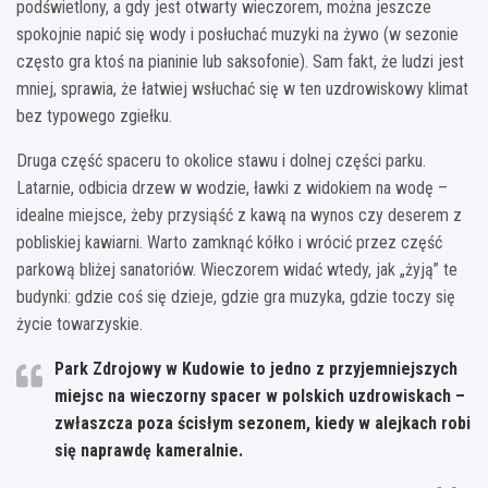
podświetlony, a gdy jest otwarty wieczorem, można jeszcze
spokojnie napić się wody i posłuchać muzyki na żywo (w sezonie
często gra ktoś na pianinie lub saksofonie). Sam fakt, że ludzi jest
mniej, sprawia, że łatwiej wsłuchać się w ten uzdrowiskowy klimat
bez typowego zgiełku.
Druga część spaceru to okolice stawu i dolnej części parku.
Latarnie, odbicia drzew w wodzie, ławki z widokiem na wodę –
idealne miejsce, żeby przysiąść z kawą na wynos czy deserem z
pobliskiej kawiarni. Warto zamknąć kółko i wrócić przez część
parkową bliżej sanatoriów. Wieczorem widać wtedy, jak „żyją” te
budynki: gdzie coś się dzieje, gdzie gra muzyka, gdzie toczy się
życie towarzyskie.
Park Zdrojowy w Kudowie to jedno z przyjemniejszych
miejsc na wieczorny spacer w polskich uzdrowiskach –
zwłaszcza poza ścisłym sezonem, kiedy w alejkach robi
się naprawdę kameralnie.