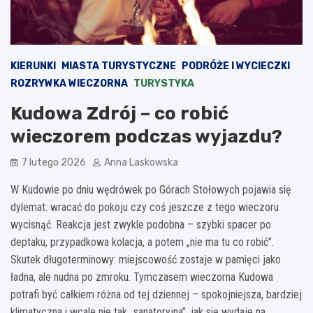
KIERUNKI
MIASTA TURYSTYCZNE
PODRÓŻE I WYCIECZKI
ROZRYWKA WIECZORNA
TURYSTYKA
Kudowa Zdrój – co robić
wieczorem podczas wyjazdu?
7 lutego 2026
Anna Laskowska
W Kudowie po dniu wędrówek po Górach Stołowych pojawia się
dylemat: wracać do pokoju czy coś jeszcze z tego wieczoru
wycisnąć. Reakcja jest zwykle podobna – szybki spacer po
deptaku, przypadkowa kolacja, a potem „nie ma tu co robić”.
Skutek długoterminowy: miejscowość zostaje w pamięci jako
ładna, ale nudna po zmroku. Tymczasem wieczorna Kudowa
potrafi być całkiem różna od tej dziennej – spokojniejsza, bardziej
klimatyczna i wcale nie tak „sanatoryjna”, jak się wydaje na