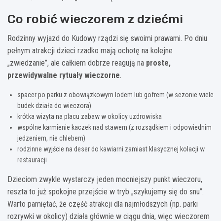
Co robić wieczorem z dziećmi
Rodzinny wyjazd do Kudowy rządzi się swoimi prawami. Po dniu
pełnym atrakcji dzieci rzadko mają ochotę na kolejne
„zwiedzanie”, ale całkiem dobrze reagują na
proste,
przewidywalne rytuały wieczorne
.
spacer po parku z obowiązkowym lodem lub gofrem (w sezonie wiele
budek działa do wieczora)
krótka wizyta na placu zabaw w okolicy uzdrowiska
wspólne karmienie kaczek nad stawem (z rozsądkiem i odpowiednim
jedzeniem, nie chlebem)
rodzinne wyjście na deser do kawiarni zamiast klasycznej kolacji w
restauracji
Dzieciom zwykle wystarczy jeden mocniejszy punkt wieczoru,
reszta to już spokojne przejście w tryb „szykujemy się do snu”.
Warto pamiętać, że część atrakcji dla najmłodszych (np. parki
rozrywki w okolicy) działa głównie w ciągu dnia, więc wieczorem