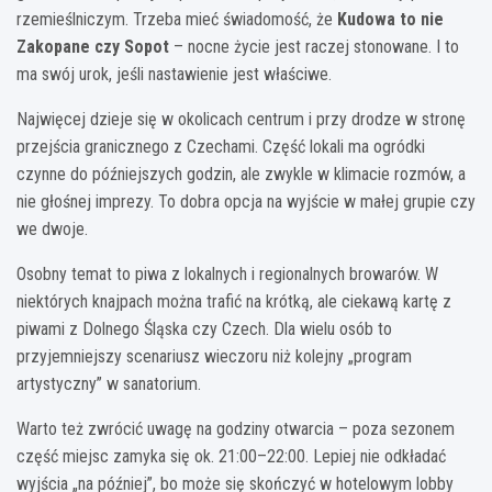
rzemieślniczym. Trzeba mieć świadomość, że
Kudowa to nie
Zakopane czy Sopot
– nocne życie jest raczej stonowane. I to
ma swój urok, jeśli nastawienie jest właściwe.
Najwięcej dzieje się w okolicach centrum i przy drodze w stronę
przejścia granicznego z Czechami. Część lokali ma ogródki
czynne do późniejszych godzin, ale zwykle w klimacie rozmów, a
nie głośnej imprezy. To dobra opcja na wyjście w małej grupie czy
we dwoje.
Osobny temat to piwa z lokalnych i regionalnych browarów. W
niektórych knajpach można trafić na krótką, ale ciekawą kartę z
piwami z Dolnego Śląska czy Czech. Dla wielu osób to
przyjemniejszy scenariusz wieczoru niż kolejny „program
artystyczny” w sanatorium.
Warto też zwrócić uwagę na godziny otwarcia – poza sezonem
część miejsc zamyka się ok. 21:00–22:00. Lepiej nie odkładać
wyjścia „na później”, bo może się skończyć w hotelowym lobby