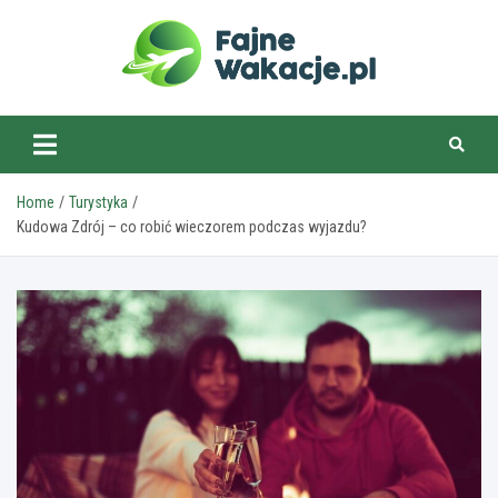
Skip
to
content
fajnewakacje.pl
Home
Turystyka
Kudowa Zdrój – co robić wieczorem podczas wyjazdu?