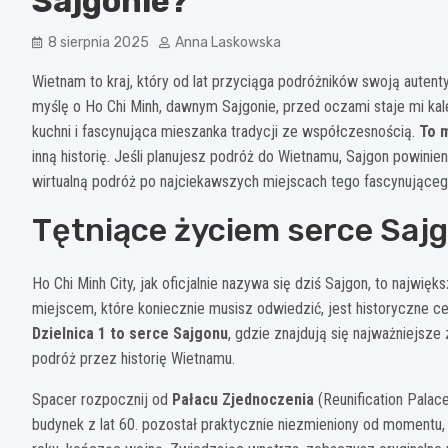
Sajgonie?
8 sierpnia 2025
Anna Laskowska
Wietnam to kraj, który od lat przyciąga podróżników swoją autent
myślę o Ho Chi Minh, dawnym Sajgonie, przed oczami staje mi kal
kuchni i fascynująca mieszanka tradycji ze współczesnością.
To m
inną historię. Jeśli planujesz podróż do Wietnamu, Sajgon powinien
wirtualną podróż po najciekawszych miejscach tego fascynująceg
Tętniące życiem serce Saj
Ho Chi Minh City, jak oficjalnie nazywa się dziś Sajgon, to najwi
miejscem, które koniecznie musisz odwiedzić, jest historyczne ce
Dzielnica 1 to serce Sajgonu
, gdzie znajdują się najważniejsze 
podróż przez historię Wietnamu.
Spacer rozpocznij od
Pałacu Zjednoczenia
(Reunification Palac
budynek z lat 60. pozostał praktycznie niezmieniony od momentu