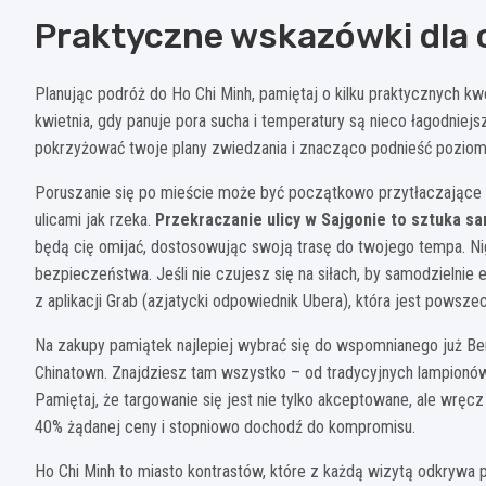
Praktyczne wskazówki dla 
Planując podróż do Ho Chi Minh, pamiętaj o kilku praktycznych k
kwietnia, gdy panuje pora sucha i temperatury są nieco łagodniej
pokrzyżować twoje plany zwiedzania i znacząco podnieść poziom 
Poruszanie się po mieście może być początkowo przytłaczające 
ulicami jak rzeka.
Przekraczanie ulicy w Sajgonie to sztuka sa
będą cię omijać, dostosowując swoją trasę do twojego tempa. Nig
bezpieczeństwa. Jeśli nie czujesz się na siłach, by samodzielnie
z aplikacji Grab (azjatycki odpowiednik Ubera), która jest powsze
Na zakupy pamiątek najlepiej wybrać się do wspomnianego już Ben
Chinatown. Znajdziesz tam wszystko – od tradycyjnych lampionów,
Pamiętaj, że targowanie się jest nie tylko akceptowane, ale wr
40% żądanej ceny i stopniowo dochodź do kompromisu.
Ho Chi Minh to miasto kontrastów, które z każdą wizytą odkrywa p