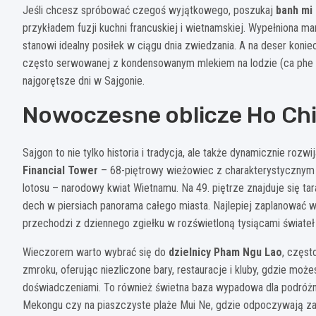
Jeśli chcesz spróbować czegoś wyjątkowego, poszukaj
banh mi
przykładem fuzji kuchni francuskiej i wietnamskiej. Wypełniona m
stanowi idealny posiłek w ciągu dnia zwiedzania. A na deser koni
często serwowanej z kondensowanym mlekiem na lodzie (ca phe 
najgorętsze dni w Sajgonie.
Nowoczesne oblicze Ho Chi
Sajgon to nie tylko historia i tradycja, ale także dynamicznie ro
Financial Tower
– 68-piętrowy wieżowiec z charakterystycznym 
lotosu – narodowy kwiat Wietnamu. Na 49. piętrze znajduje się t
dech w piersiach panorama całego miasta. Najlepiej zaplanować w
przechodzi z dziennego zgiełku w rozświetloną tysiącami świateł
Wieczorem warto wybrać się do
dzielnicy Pham Ngu Lao
, częst
zmroku, oferując niezliczone bary, restauracje i kluby, gdzie moż
doświadczeniami. To również świetna baza wypadowa dla podróż
Mekongu czy na piaszczyste plaże Mui Ne, gdzie odpoczywają zaró