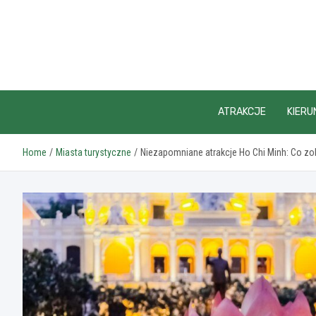
Skip
to
content
ATRAKCJE
KIERU
Home
Miasta turystyczne
Niezapomniane atrakcje Ho Chi Minh: Co z