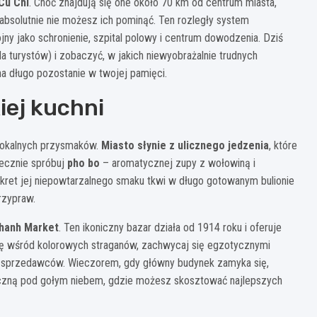
Cu Chi
. Choć znajdują się one około 70 km od centrum miasta,
absolutnie nie możesz ich pominąć. Ten rozległy system
y jako schronienie, szpital polowy i centrum dowodzenia. Dziś
 turystów) i zobaczyć, w jakich niewyobrażalnie trudnych
na długo pozostanie w twojej pamięci.
iej kuchni
 lokalnych przysmaków.
Miasto słynie z ulicznego jedzenia
, które
iecznie spróbuj
pho bo
– aromatycznej zupy z wołowiną i
et jej niepowtarzalnego smaku tkwi w długo gotowanym bulionie
rzypraw.
hanh Market
. Ten ikoniczny bazar działa od 1914 roku i oferuje
ię wśród kolorowych straganów, zachwycaj się egzotycznymi
a sprzedawców. Wieczorem, gdy główny budynek zamyka się,
miczną pod gołym niebem, gdzie możesz skosztować najlepszych