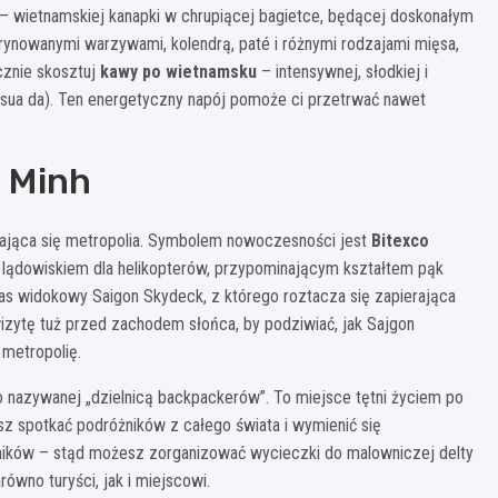
– wietnamskiej kanapki w chrupiącej bagietce, będącej doskonałym
arynowanymi warzywami, kolendrą, paté i różnymi rodzajami mięsa,
ecznie skosztuj
kawy po wietnamsku
– intensywnej, słodkiej i
sua da). Ten energetyczny napój pomoże ci przetrwać nawet
 Minh
zwijająca się metropolia. Symbolem nowoczesności jest
Bitexco
lądowiskiem dla helikopterów, przypominającym kształtem pąk
aras widokowy Saigon Skydeck, z którego roztacza się zapierająca
izytę tuż przed zachodem słońca, by podziwiać, jak Sajgon
 metropolię.
o nazywanej „dzielnicą backpackerów”. To miejsce tętni życiem po
esz spotkać podróżników z całego świata i wymienić się
ników – stąd możesz zorganizować wycieczki do malowniczej delty
wno turyści, jak i miejscowi.