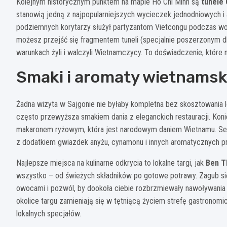
Kolejnym historycznym punktem na mapie Ho Chi Minh są
tunele 
stanowią jedną z najpopularniejszych wycieczek jednodniowych i 
podziemnych korytarzy służył partyzantom Vietcongu podczas wojn
możesz przejść się fragmentem tuneli (specjalnie poszerzonym dla
warunkach żyli i walczyli Wietnamczycy. To doświadczenie, które 
Smaki i aromaty wietnamsk
Żadna wizyta w Sajgonie nie byłaby kompletna bez skosztowania
często przewyższa smakiem dania z eleganckich restauracji. Kon
makaronem ryżowym, która jest narodowym daniem Wietnamu. Sekr
z dodatkiem gwiazdek anyżu, cynamonu i innych aromatycznych p
Najlepsze miejsca na kulinarne odkrycia to lokalne targi, jak
Ben T
wszystko – od świeżych składników po gotowe potrawy. Zagub s
owocami i pozwól, by dookoła ciebie rozbrzmiewały nawoływani
okolice targu zamieniają się w tętniącą życiem strefę gastrono
lokalnych specjałów.