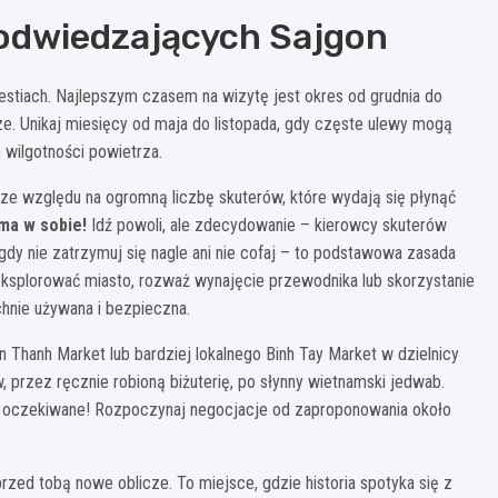
odwiedzających Sajgon
westiach. Najlepszym czasem na wizytę jest okres od grudnia do
sze. Unikaj miesięcy od maja do listopada, gdy częste ulewy mogą
wilgotności powietrza.
ze względu na ogromną liczbę skuterów, które wydają się płynąć
ma w sobie!
Idź powoli, ale zdecydowanie – kierowcy skuterów
dy nie zatrzymuj się nagle ani nie cofaj – to podstawowa zasada
 eksplorować miasto, rozważ wynajęcie przewodnika lub skorzystanie
chnie używana i bezpieczna.
 Thanh Market lub bardziej lokalnego Binh Tay Market w dzielnicy
 przez ręcznie robioną biżuterię, po słynny wietnamski jedwab.
ęcz oczekiwane! Rozpoczynaj negocjacje od zaproponowania około
rzed tobą nowe oblicze. To miejsce, gdzie historia spotyka się z