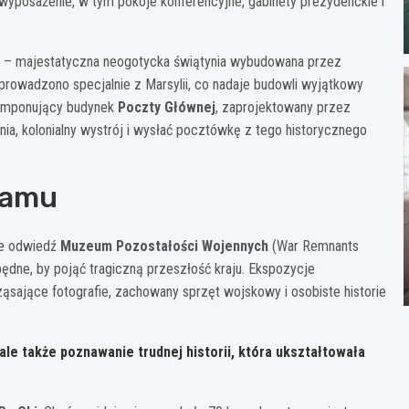
wyposażenie, w tym pokoje konferencyjne, gabinety prezydenckie i
– majestatyczna neogotycka świątynia wybudowana przez
rowadzono specjalnie z Marsylii, co nadaje budowli wyjątkowy
ie imponujący budynek
Poczty Głównej
, zaprojektowany przez
enia, kolonialny wystrój i wysłać pocztówkę z tego historycznego
namu
ie odwiedź
Muzeum Pozostałości Wojennych
(War Remnants
będne, by pojąć tragiczną przeszłość kraju. Ekspozycje
ąsające fotografie, zachowany sprzęt wojskowy i osobiste historie
ale także poznawanie trudnej historii, która ukształtowała