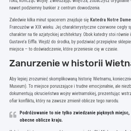
roku, kończąc wojnę. Zwiedzając wnętrza, zobaczysz oryginalne 
nawet podziemny bunkier z centrum dowodzenia.
Zaledwie kilka minut spacerem znajduje się
Katedra Notre Dame
Francuzów w XIX wieku. Jej charakterystyczne czerwone cegły sp
charakter na tle azjatyckiej architektury. Obok katedry stoi równ
Gustave’a Eiffla. Wejdź do środka, by podziwiać przepiękne sklepi
miejsca – to doświadczenie, które przeniesie cię w czasie.
Zanurzenie w historii Wiet
Aby lepiej zrozumieć skomplikowaną historię Wietnamu, konieczn
Museum). To miejsce poruszające i trudne emocjonalnie, ale niez
dokumentują okrucieństwa wojny wietnamskiej, prezentując wstrz
ofiar konfliktu, który na zawsze zmienił oblicze tego narodu.
Podróżowanie to nie tylko zwiedzanie pięknych miejsc, 
obecne oblicze kraju.