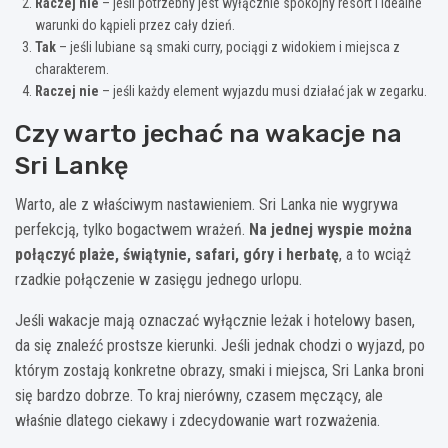
Raczej nie
– jeśli potrzebny jest wyłącznie spokojny resort i idealne
warunki do kąpieli przez cały dzień.
Tak
– jeśli lubiane są smaki curry, pociągi z widokiem i miejsca z
charakterem.
Raczej nie
– jeśli każdy element wyjazdu musi działać jak w zegarku.
Czy warto jechać na wakacje na
Sri Lankę
Warto, ale z właściwym nastawieniem. Sri Lanka nie wygrywa
perfekcją, tylko bogactwem wrażeń.
Na jednej wyspie można
połączyć plaże, świątynie, safari, góry i herbatę
, a to wciąż
rzadkie połączenie w zasięgu jednego urlopu.
Jeśli wakacje mają oznaczać wyłącznie leżak i hotelowy basen,
da się znaleźć prostsze kierunki. Jeśli jednak chodzi o wyjazd, po
którym zostają konkretne obrazy, smaki i miejsca, Sri Lanka broni
się bardzo dobrze. To kraj nierówny, czasem męczący, ale
właśnie dlatego ciekawy i zdecydowanie wart rozważenia.