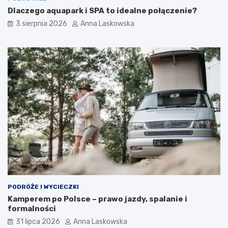
e
Dlaczego aquapark i SPA to idealne połączenie?
n
d
3 sierpnia 2026
Anna Laskowska
?
PODRÓŻE I WYCIECZKI
Kamperem po Polsce – prawo jazdy, spalanie i
formalności
31 lipca 2026
Anna Laskowska