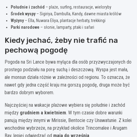
Południe i zachód
– plaże, surfing, restauracje, wieloryby
Środek wyspy
– Sigiriya, Dambulla, Kandy, dawne miasta królów
Wyżyny
– Ella, Nuwara Eliya, plantacje herbaty, trekkingi
Parki narodowe
– słonie, lamparty, ptaki i safari
Kiedy jechać, żeby nie trafić na
pechową pogodę
Pogoda na Sri Lance bywa myląca dla osób przyzwyczajonych do
prostego podziału na porę suchą i deszczową. Wyspa jest mała,
ale monsun działa różnie w zależności od regionu. To oznacza, że
nawet gdy jedna część kraju ma gorszą pogodę, druga może być
bardzo dobrym wyborem.
Najczęściej na wakacje plażowe wybiera się południe i zachód
między
grudniem a kwietniem
. W tym czasie dobre warunki
panują między innymi w Mirissie, Bentocie czy Unawatunie. Z kolei
wschodnie wybrzeże, na przykład okolice Trincomalee i Arugam
Bay, lepiej odwiedzać od
maja do września
.