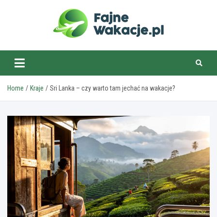
Skip
to
content
fajnewakacje.pl
Home
Kraje
Sri Lanka – czy warto tam jechać na wakacje?