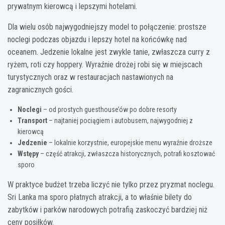
prywatnym kierowcą i lepszymi hotelami.
Dla wielu osób najwygodniejszy model to połączenie: prostsze
noclegi podczas objazdu i lepszy hotel na końcówkę nad
oceanem. Jedzenie lokalne jest zwykle tanie, zwłaszcza curry z
ryżem, roti czy hoppery. Wyraźnie drożej robi się w miejscach
turystycznych oraz w restauracjach nastawionych na
zagranicznych gości.
Noclegi
– od prostych guesthouse’ów po dobre resorty
Transport
– najtaniej pociągiem i autobusem, najwygodniej z
kierowcą
Jedzenie
– lokalnie korzystnie, europejskie menu wyraźnie droższe
Wstępy
– część atrakcji, zwłaszcza historycznych, potrafi kosztować
sporo
W praktyce budżet trzeba liczyć nie tylko przez pryzmat noclegu.
Sri Lanka ma sporo płatnych atrakcji, a to właśnie bilety do
zabytków i parków narodowych potrafią zaskoczyć bardziej niż
ceny posiłków.