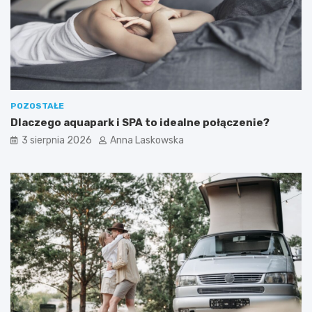
a
t
ć
?
n
a
w
e
e
k
POZOSTAŁE
e
Dlaczego aquapark i SPA to idealne połączenie?
n
d
3 sierpnia 2026
Anna Laskowska
?