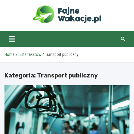
Skip
to
content
fajnewakacje.pl
Home
Lista tekstów
Transport publiczny
Kategoria:
Transport publiczny