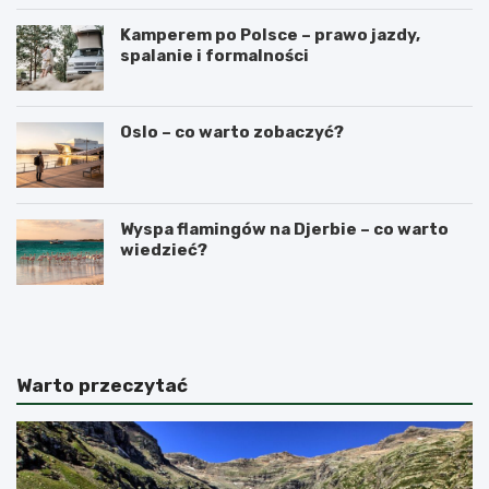
Kamperem po Polsce – prawo jazdy,
spalanie i formalności
Oslo – co warto zobaczyć?
Wyspa flamingów na Djerbie – co warto
wiedzieć?
N
C
a
z
j
y
l
n
e
a
Warto przeczytać
p
G
s
i
z
b
e
r
t
a
e
l