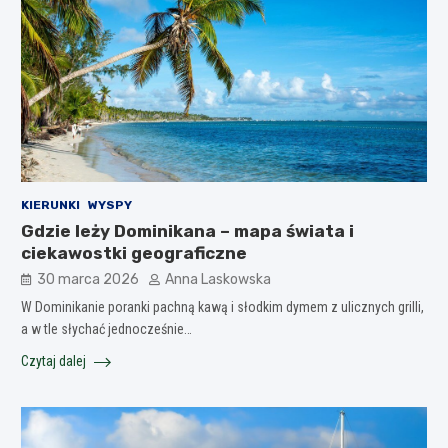
KIERUNKI
WYSPY
Gdzie leży Dominikana – mapa świata i
ciekawostki geograficzne
30 marca 2026
Anna Laskowska
W Dominikanie poranki pachną kawą i słodkim dymem z ulicznych grilli,
a w tle słychać jednocześnie…
Czytaj dalej