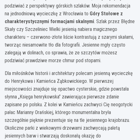
podziwiać z perspektywy górskich szlaków. Moja rekomendacja
na jednodniową wycieczkę z Wrocławia to
Góry Stołowe z
charakterystycznymi formacjami skalnymi
. Szlak przez Błędne
Skały czy Szczeliniec Wielki jesienią nabiera magicznego
charakteru – czerwono-złote liście kontrastują z szarymi skałami,
tworząc niesamowite tło dla fotografii. Jesienne mgły często
zalegają w dolinach, co sprawia, że ze szczytów możesz
podziwiać prawdziwe morze chmur pod stopami.
Dla miłośników historii i architektury polecam jesienną wycieczkę
do Henrykowa i Kamieńca Ząbkowickiego. W pierwszej
miejscowości znajduje się opactwo cysterskie, gdzie powstała
słynna „Księga henrykowska” zawierająca pierwsze zdanie
zapisane po polsku. Z kolei w Kamieńcu zachwyci Cię neogotycki
pałac Marianny Orańskiej, którego monumentalna bryła
szczególnie pięknie prezentuje się na tle jesiennego krajobrazu.
Okoliczne parki z wiekowymi drzewami zachwycają paletą
jesiennych barw i stwarzają doskonałą okazję do