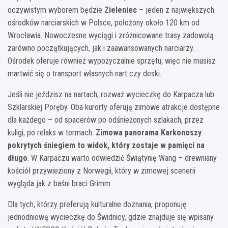
oczywistym wyborem będzie
Zieleniec
– jeden z największych
ośrodków narciarskich w Polsce, położony około 120 km od
Wrocławia. Nowoczesne wyciągi i zróżnicowane trasy zadowolą
zarówno początkujących, jak i zaawansowanych narciarzy.
Ośrodek oferuje również wypożyczalnie sprzętu, więc nie musisz
martwić się o transport własnych nart czy deski.
Jeśli nie jeździsz na nartach, rozważ wycieczkę do Karpacza lub
Szklarskiej Poręby. Oba kurorty oferują zimowe atrakcje dostępne
dla każdego – od spacerów po odśnieżonych szlakach, przez
kuligi, po relaks w termach.
Zimowa panorama Karkonoszy
pokrytych śniegiem to widok, który zostaje w pamięci na
długo
. W Karpaczu warto odwiedzić Świątynię Wang – drewniany
kościół przywieziony z Norwegii, który w zimowej scenerii
wygląda jak z baśni braci Grimm.
Dla tych, którzy preferują kulturalne doznania, proponuję
jednodniową wycieczkę do Świdnicy, gdzie znajduje się wpisany