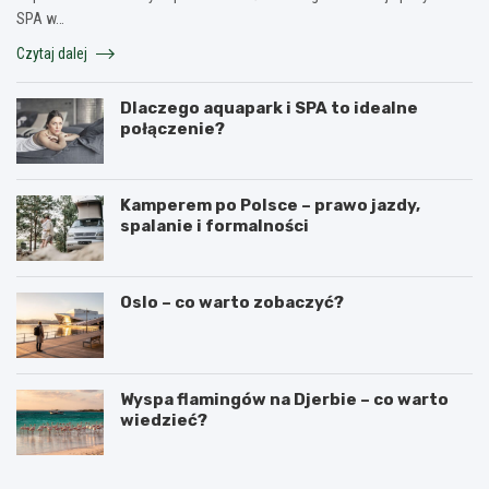
SPA w…
Czytaj dalej
Dlaczego aquapark i SPA to idealne
połączenie?
Kamperem po Polsce – prawo jazdy,
spalanie i formalności
Oslo – co warto zobaczyć?
Wyspa flamingów na Djerbie – co warto
wiedzieć?
N
C
a
z