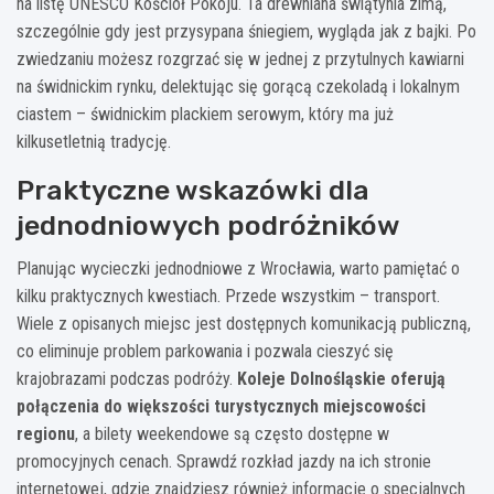
na listę UNESCO Kościół Pokoju. Ta drewniana świątynia zimą,
szczególnie gdy jest przysypana śniegiem, wygląda jak z bajki. Po
zwiedzaniu możesz rozgrzać się w jednej z przytulnych kawiarni
na świdnickim rynku, delektując się gorącą czekoladą i lokalnym
ciastem – świdnickim plackiem serowym, który ma już
kilkusetletnią tradycję.
Praktyczne wskazówki dla
jednodniowych podróżników
Planując wycieczki jednodniowe z Wrocławia, warto pamiętać o
kilku praktycznych kwestiach. Przede wszystkim – transport.
Wiele z opisanych miejsc jest dostępnych komunikacją publiczną,
co eliminuje problem parkowania i pozwala cieszyć się
krajobrazami podczas podróży.
Koleje Dolnośląskie oferują
połączenia do większości turystycznych miejscowości
regionu
, a bilety weekendowe są często dostępne w
promocyjnych cenach. Sprawdź rozkład jazdy na ich stronie
internetowej, gdzie znajdziesz również informacje o specjalnych