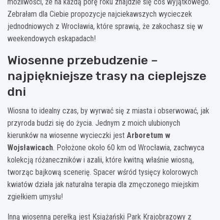
możliwości, że na każdą porę roku znajdzie się coś wyjątkowego.
Zebrałam dla Ciebie propozycje najciekawszych wycieczek
jednodniowych z Wrocławia, które sprawią, że zakochasz się w
weekendowych eskapadach!
Wiosenne przebudzenie –
najpiękniejsze trasy na cieplejsze
dni
Wiosna to idealny czas, by wyrwać się z miasta i obserwować, jak
przyroda budzi się do życia. Jednym z moich ulubionych
kierunków na wiosenne wycieczki jest
Arboretum w
Wojsławicach
. Położone około 60 km od Wrocławia, zachwyca
kolekcją różaneczników i azalii, które kwitną właśnie wiosną,
tworząc bajkową scenerię. Spacer wśród tysięcy kolorowych
kwiatów działa jak naturalna terapia dla zmęczonego miejskim
zgiełkiem umysłu!
Inną wiosenną perełką jest Książański Park Krajobrazowy z