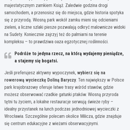
majestatycznym zamkiem Książ. Zaledwie godzina drogi
samochodem, a przenosisz się do miejsca, gdzie historia spotyka
się z przyrodą. Wiosną park wokół zamku mieni się odcieniami
zieleni, a liczne szlaki piesze pozwalają odkryć malownicze widoki
na Sudety. Koniecznie zajrzyj też do palmiarni na terenie
kompleksu – to prawdziwa oaza egzotycznej roślinności.
Podróże to jedyna rzecz, na którą wydajemy pieniądze,
a stajemy się bogatsi.
Jeśli preferujesz aktywny wypoczynek,
wybierz się na
rowerową wycieczkę Doliną Baryczy
. Ten największy w Polsce
park krajobrazowy oferuje łatwe trasy wśród stawów, gdzie
możesz obserwować rzadkie gatunki ptaków. Wiosną przyroda
tętni tu życiem, a lokalne restauracje serwują świeże ryby –
idealny przystanek na lunch podczas jednodniowej wycieczki z
Wrocławia. Szczególnie polecam okolice Milicza, gdzie znajduje
się centrum edukacyjne z wieżami obserwacyjnymi.