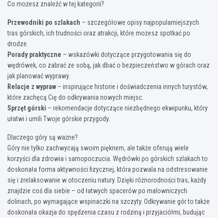
Co możesz znaleźć w tej kategorii?
Przewodniki po szlakach
– szczegółowe opisy najpopularniejszych
tras górskich, ich trudności oraz atrakcji, które możesz spotkać po
drodze.
Porady praktyczne
– wskazówki dotyczące przygotowania się do
wędrówek, co zabrać ze sobą, jak dbać o bezpieczeństwo w górach oraz
jak planować wyprawy.
Relacje z wypraw
– inspirujące historie i doświadczenia innych turystów,
które zachęcą Cię do odkrywania nowych miejsc.
Sprzęt górski
– rekomendacje dotyczące niezbędnego ekwipunku, który
ułatwi i umili Twoje górskie przygody.
Dlaczego góry są ważne?
Góry nie tylko zachwycają swoim pięknem, ale także oferują wiele
korzyści dla zdrowia i samopoczucia. Wędrówki po górskich szlakach to
doskonała forma aktywności fizycznej, która pozwala na odstresowanie
się i zrelaksowanie w otoczeniu natury. Dzięki różnorodności tras, każdy
znajdzie coś dla siebie – od łatwych spacerów po malowniczych
dolinach, po wymagające wspinaczki na szczyty. Odkrywanie gór to także
doskonała okazja do spędzenia czasu z rodziną i przyjaciółmi, budując