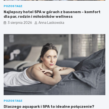
a
b
c
n
POZOSTAŁE
j
y
Najlepszy hotel SPA w górach z basenem – komfort
i
j
dla par, rodzin i miłośników wellness
–
e
3 sierpnia 2026
Anna Laskowska
k
s
t
t
ó
p
r
a
e
s
w
z
y
p
b
o
r
r
a
t
ć
?
n
a
w
e
e
k
POZOSTAŁE
e
Dlaczego aquapark i SPA to idealne połączenie?
n