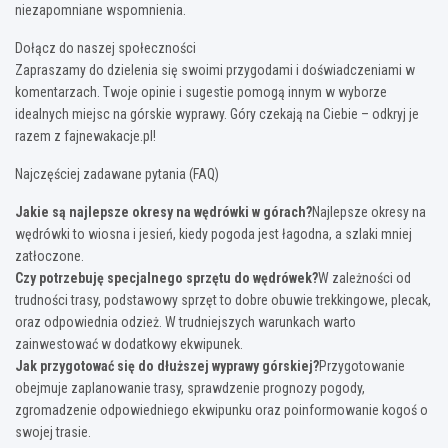
niezapomniane wspomnienia.
Dołącz do naszej społeczności
Zapraszamy do dzielenia się swoimi przygodami i doświadczeniami w
komentarzach. Twoje opinie i sugestie pomogą innym w wyborze
idealnych miejsc na górskie wyprawy. Góry czekają na Ciebie – odkryj je
razem z fajnewakacje.pl!
Najczęściej zadawane pytania (FAQ)
Jakie są najlepsze okresy na wędrówki w górach?
Najlepsze okresy na
wędrówki to wiosna i jesień, kiedy pogoda jest łagodna, a szlaki mniej
zatłoczone.
Czy potrzebuję specjalnego sprzętu do wędrówek?
W zależności od
trudności trasy, podstawowy sprzęt to dobre obuwie trekkingowe, plecak,
oraz odpowiednia odzież. W trudniejszych warunkach warto
zainwestować w dodatkowy ekwipunek.
Jak przygotować się do dłuższej wyprawy górskiej?
Przygotowanie
obejmuje zaplanowanie trasy, sprawdzenie prognozy pogody,
zgromadzenie odpowiedniego ekwipunku oraz poinformowanie kogoś o
swojej trasie.