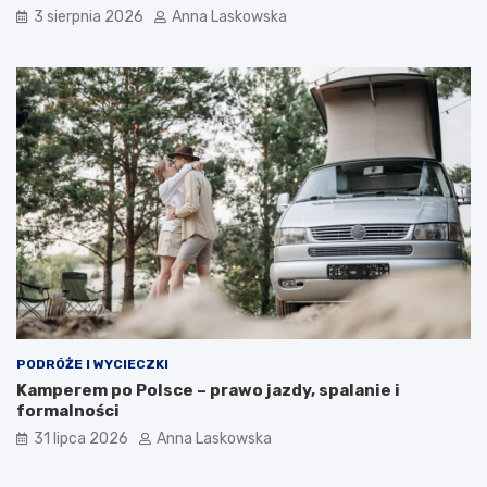
d
3 sierpnia 2026
Anna Laskowska
?
PODRÓŻE I WYCIECZKI
Kamperem po Polsce – prawo jazdy, spalanie i
formalności
31 lipca 2026
Anna Laskowska