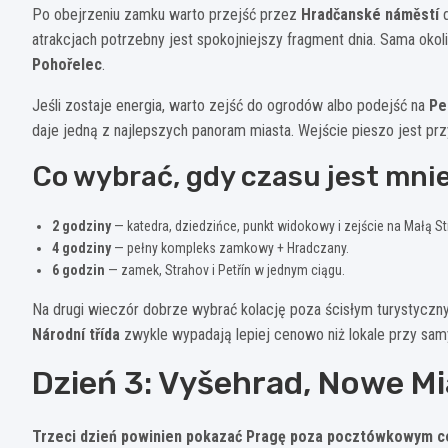
Po obejrzeniu zamku warto przejść przez
Hradčanské náměstí
atrakcjach potrzebny jest spokojniejszy fragment dnia. Sama okol
Pohořelec
.
Jeśli zostaje energia, warto zejść do ogrodów albo podejść na
Pe
daje jedną z najlepszych panoram miasta. Wejście pieszo jest prz
Co wybrać, gdy czasu jest mnie
2 godziny
— katedra, dziedzińce, punkt widokowy i zejście na Małą St
4 godziny
— pełny kompleks zamkowy + Hradczany.
6 godzin
— zamek, Strahov i Petřín w jednym ciągu.
Na drugi wieczór dobrze wybrać kolację poza ścisłym turystyczn
Národní třída
zwykle wypadają lepiej cenowo niż lokale przy sam
Dzień 3: Vyšehrad, Nowe Mi
Trzeci dzień powinien pokazać Pragę poza pocztówkowym c