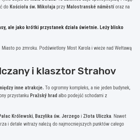
eć do
Kościoła św. Mikołaja
przy
Malostranské náměstí
oraz na
sy, ale jako krótki przystanek działa świetnie. Leży blisko
re Miasto po zmroku. Podświetlony Most Karola i wieże nad Wełtawą
dczany i klasztor Strahov
iędzy inne atrakcje.
To ogromny kompleks, a nie jeden budynek,
rony przystanku
Pražský hrad
albo podejść schodami z
Pałac Królewski
,
Bazylika św. Jerzego
i
Złota Uliczka
. Nawet
rza i detale witraży należą do najmocniejszych punktów całego