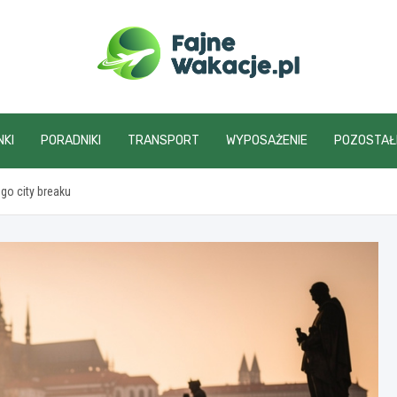
fajnewakacje.pl
NKI
PORADNIKI
TRANSPORT
WYPOSAŻENIE
POZOSTAŁ
go city breaku