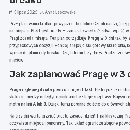
breaku
5 lipca 2026
Anna Laskowska
Przy planowaniu krótkiego wyjazdu do stolicy Czech najczęściej po
na miejscu. Efekt jest prosty — zamiast zwiedzać, łatwo wpaść w
Pragi została minięta. Ten plan porządkuje
Pragę w 3 dni
tak, by 
przypadkowych decyzji. Poniżej znajduje się gotowy układ dnia, k
wpisać do planu city breaku. Dzięki temu trzy dni w Pradze zostaw
mieście.
Jak zaplanować Pragę w 3 d
Praga najlepiej działa pieszo i to jest fakt.
Historyczne centrum
skakaniu między odległymi punktami bez logicznej trasy. Najwyg
metra na linii
A
lub
B
. Dzięki temu poranne dojście do głównych at
Na trzy dni warto przyjąć prostą zasadę:
dzień 1
na klasyczną Pr
oczywiste miejsca i panoramy. Taki układ ogranicza zbędne powro