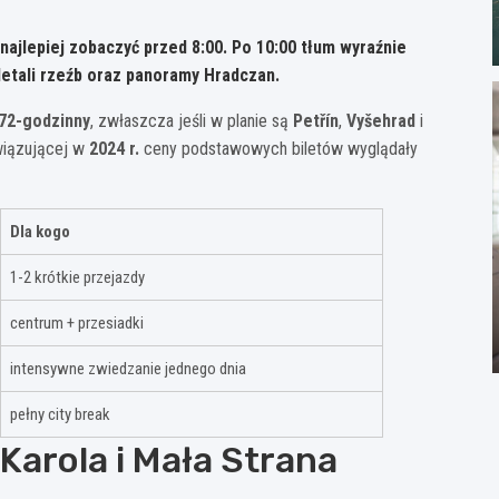
 najlepiej zobaczyć przed
8:00
. Po
10:00
tłum wyraźnie
detali rzeźb oraz panoramy Hradczan.
72-godzinny
, zwłaszcza jeśli w planie są
Petřín
,
Vyšehrad
i
iązującej w
2024 r.
ceny podstawowych biletów wyglądały
Dla kogo
1-2 krótkie przejazdy
centrum + przesiadki
intensywne zwiedzanie jednego dnia
pełny city break
 Karola i Mała Strana