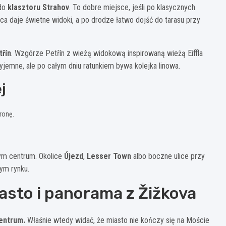
do
klasztoru Strahov
. To dobre miejsce, jeśli po klasycznych
ica daje świetne widoki, a po drodze łatwo dojść do tarasu przy
třín
. Wzgórze Petřín z wieżą widokową inspirowaną wieżą Eiffla
yjemne, ale po całym dniu ratunkiem bywa kolejka linowa.
j
ronę.
ym centrum. Okolice
Újezd
,
Lesser Town
albo boczne ulice przy
ym rynku.
asto i panorama z Žižkova
entrum.
Właśnie wtedy widać, że miasto nie kończy się na Moście