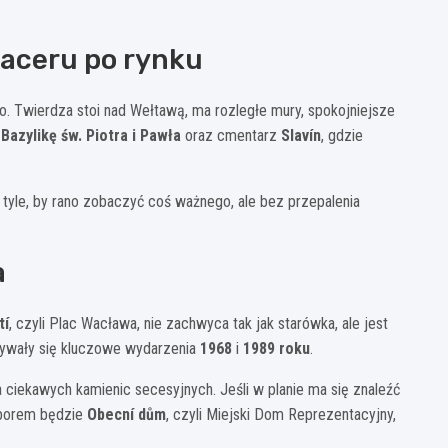
paceru po rynku
o. Twierdza stoi nad Wełtawą, ma rozległe mury, spokojniejsze
ć
Bazylikę św. Piotra i Pawła
oraz cmentarz
Slavín
, gdzie
t tyle, by rano zobaczyć coś ważnego, ale bez przepalenia
a
tí
, czyli Plac Wacława, nie zachwyca tak jak starówka, ale jest
grywały się kluczowe wydarzenia
1968
i
1989 roku
.
ka ciekawych kamienic secesyjnych. Jeśli w planie ma się znaleźć
yborem będzie
Obecní dům
, czyli Miejski Dom Reprezentacyjny,