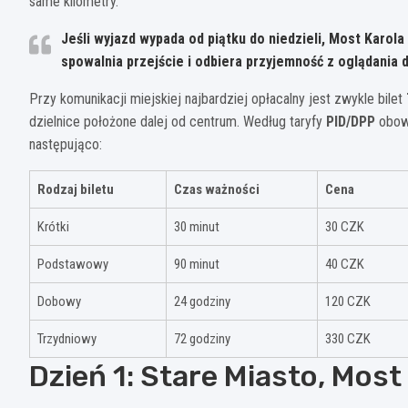
same kilometry.
Jeśli wyjazd wypada od piątku do niedzieli, Most Karola
spowalnia przejście i odbiera przyjemność z oglądania 
Przy komunikacji miejskiej najbardziej opłacalny jest zwykle bilet
dzielnice położone dalej od centrum. Według taryfy
PID/DPP
obow
następująco:
Rodzaj biletu
Czas ważności
Cena
Krótki
30 minut
30 CZK
Podstawowy
90 minut
40 CZK
Dobowy
24 godziny
120 CZK
Trzydniowy
72 godziny
330 CZK
Dzień 1: Stare Miasto, Most