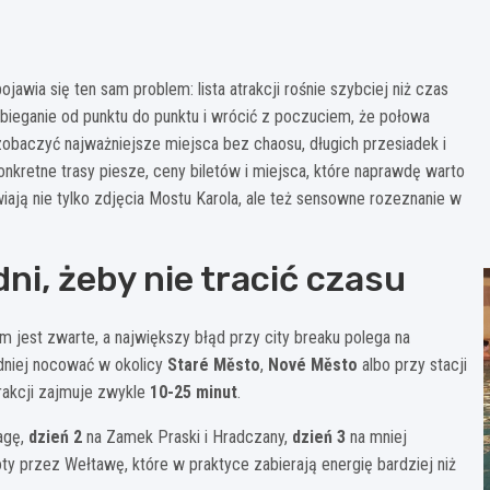
jawia się ten sam problem: lista atrakcji rośnie szybciej niż czas
 bieganie od punktu do punktu i wrócić z poczuciem, że połowa
zobaczyć najważniejsze miejsca bez chaosu, długich przesiadek i
onkretne trasy piesze, ceny biletów i miejsca, które naprawdę warto
iają nie tylko zdjęcia Mostu Karola, ale też sensowne rozeznanie w
ni, żeby nie tracić czasu
 jest zwarte, a największy błąd przy city breaku polega na
odniej nocować w okolicy
Staré Město
,
Nové Město
albo przy stacji
rakcji zajmuje zwykle
10-25 minut
.
agę,
dzień 2
na Zamek Praski i Hradczany,
dzień 3
na mniej
ty przez Wełtawę, które w praktyce zabierają energię bardziej niż