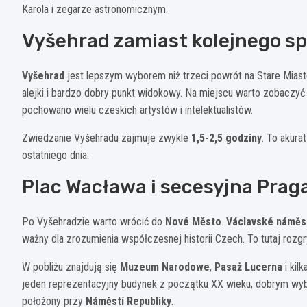
Karola i zegarze astronomicznym.
Vyšehrad zamiast kolejnego s
Vyšehrad
jest lepszym wyborem niż trzeci powrót na Stare Miast
alejki i bardzo dobry punkt widokowy. Na miejscu warto zobaczy
pochowano wielu czeskich artystów i intelektualistów.
Zwiedzanie Vyšehradu zajmuje zwykle
1,5-2,5 godziny
. To akura
ostatniego dnia.
Plac Wacława i secesyjna Prag
Po Vyšehradzie warto wrócić do
Nové Město
.
Václavské náměs
ważny dla zrozumienia współczesnej historii Czech. To tutaj roz
W pobliżu znajdują się
Muzeum Narodowe
,
Pasaż Lucerna
i kil
jeden reprezentacyjny budynek z początku XX wieku, dobrym w
położony przy
Náměstí Republiky
.