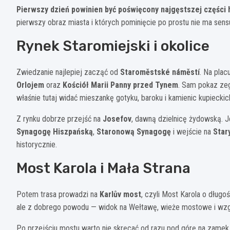
Pierwszy dzień powinien być poświęcony najgęstszej części h
pierwszy obraz miasta i których pominięcie po prostu nie ma sens
Rynek Staromiejski i okolice
Zwiedzanie najlepiej zacząć od
Staroměstské náměstí
. Na pla
Orlojem
oraz
Kościół Marii Panny przed Tynem
. Sam pokaz zeg
właśnie tutaj widać mieszankę gotyku, baroku i kamienic kupieckich
Z rynku dobrze przejść na
Josefov
, dawną dzielnicę żydowską. J
Synagogę Hiszpańską
,
Staronową Synagogę
i wejście na
Star
historycznie.
Most Karola i Mała Strana
Potem trasa prowadzi na
Karlův most
, czyli Most Karola o długo
ale z dobrego powodu — widok na Wełtawę, wieże mostowe i wzg
Po przejściu mostu warto nie skręcać od razu pod górę na zamek,