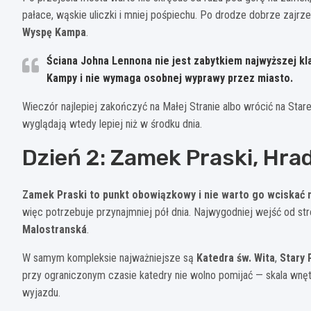
pałace, wąskie uliczki i mniej pośpiechu. Po drodze dobrze zajrz
Wyspę Kampa
.
Ściana Johna Lennona
nie jest zabytkiem najwyższej kla
Kampy i nie wymaga osobnej wyprawy przez miasto.
Wieczór najlepiej zakończyć na Małej Stranie albo wrócić na Sta
wyglądają wtedy lepiej niż w środku dnia.
Dzień 2: Zamek Praski, Hra
Zamek Praski to punkt obowiązkowy i nie warto go wciskać m
więc potrzebuje przynajmniej pół dnia. Najwygodniej wejść od st
Malostranská
.
W samym kompleksie najważniejsze są
Katedra św. Wita
,
Stary 
przy ograniczonym czasie katedry nie wolno pomijać — skala wnęt
wyjazdu.