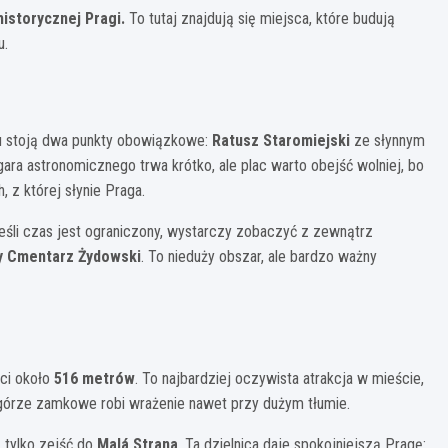
istorycznej Pragi.
To tutaj znajdują się miejsca, które budują
u.
cu stoją dwa punkty obowiązkowe:
Ratusz Staromiejski
ze słynnym
ara astronomicznego trwa krótko, ale plac warto obejść wolniej, bo
, z której słynie Praga.
eśli czas jest ograniczony, wystarczy zobaczyć z zewnątrz
y Cmentarz Żydowski
. To nieduży obszar, ale bardzo ważny
ści około
516 metrów
. To najbardziej oczywista atrakcja w mieście,
órze zamkowe robi wrażenie nawet przy dużym tłumie.
 tylko zejść do
Malá Strana
. Ta dzielnica daje spokojniejszą Pragę: