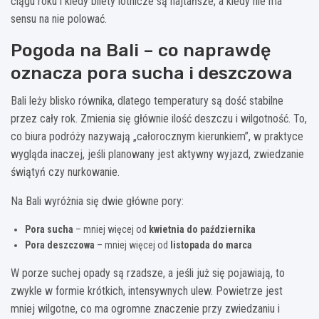
ciągu roku i kiedy bilety lotnicze są najtańsze, a kiedy nie ma
sensu na nie polować.
Pogoda na Bali – co naprawdę
oznacza pora sucha i deszczowa
Bali leży blisko równika, dlatego temperatury są dość stabilne
przez cały rok. Zmienia się głównie ilość deszczu i wilgotność. To,
co biura podróży nazywają „całorocznym kierunkiem”, w praktyce
wygląda inaczej, jeśli planowany jest aktywny wyjazd, zwiedzanie
świątyń czy nurkowanie.
Na Bali wyróżnia się dwie główne pory:
Pora sucha
– mniej więcej od
kwietnia do października
Pora deszczowa
– mniej więcej od
listopada do marca
W porze suchej opady są rzadsze, a jeśli już się pojawiają, to
zwykle w formie krótkich, intensywnych ulew. Powietrze jest
mniej wilgotne, co ma ogromne znaczenie przy zwiedzaniu i