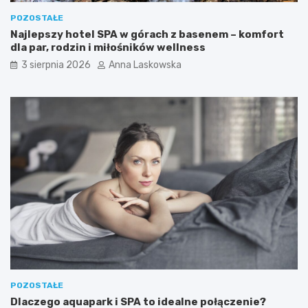
a
b
c
n
POZOSTAŁE
j
y
Najlepszy hotel SPA w górach z basenem – komfort
i
j
dla par, rodzin i miłośników wellness
–
e
3 sierpnia 2026
Anna Laskowska
k
s
t
t
ó
p
r
a
e
s
w
z
y
p
b
o
r
r
a
t
ć
?
n
a
w
e
e
k
POZOSTAŁE
e
Dlaczego aquapark i SPA to idealne połączenie?
n