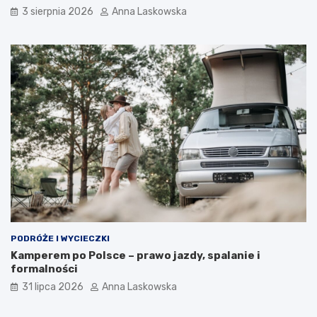
d
3 sierpnia 2026
Anna Laskowska
?
PODRÓŻE I WYCIECZKI
Kamperem po Polsce – prawo jazdy, spalanie i
formalności
31 lipca 2026
Anna Laskowska