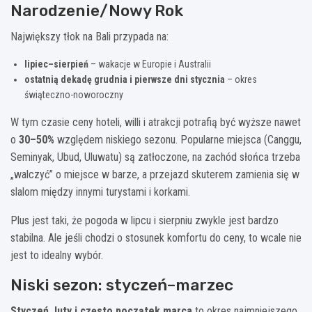
Narodzenie/Nowy Rok
Największy tłok na Bali przypada na:
lipiec–sierpień
– wakacje w Europie i Australii
ostatnią dekadę grudnia i pierwsze dni stycznia
– okres
świąteczno-noworoczny
W tym czasie ceny hoteli, willi i atrakcji potrafią być wyższe nawet
o
30–50%
względem niskiego sezonu. Popularne miejsca (Canggu,
Seminyak, Ubud, Uluwatu) są zatłoczone, na zachód słońca trzeba
„walczyć” o miejsce w barze, a przejazd skuterem zamienia się w
slalom między innymi turystami i korkami.
Plus jest taki, że pogoda w lipcu i sierpniu zwykle jest bardzo
stabilna. Ale jeśli chodzi o stosunek komfortu do ceny, to wcale nie
jest to idealny wybór.
Niski sezon: styczeń–marzec
Styczeń, luty i często początek marca
to okres najmniejszego