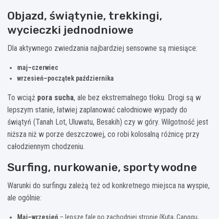
Objazd, świątynie, trekkingi,
wycieczki jednodniowe
Dla aktywnego zwiedzania najbardziej sensowne są miesiące:
maj–czerwiec
wrzesień–początek października
To wciąż
pora sucha
, ale bez ekstremalnego tłoku. Drogi są w
lepszym stanie, łatwiej zaplanować całodniowe wypady do
świątyń (Tanah Lot, Uluwatu, Besakih) czy w góry. Wilgotność jest
niższa niż w porze deszczowej, co robi kolosalną różnicę przy
całodziennym chodzeniu.
Surfing, nurkowanie, sporty wodne
Warunki do surfingu zależą też od konkretnego miejsca na wyspie,
ale ogólnie:
Maj–wrzesień
– lepsze fale po zachodniej stronie (Kuta, Canggu,