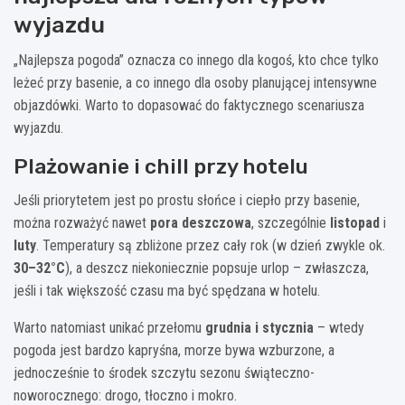
wyjazdu
„Najlepsza pogoda” oznacza co innego dla kogoś, kto chce tylko
leżeć przy basenie, a co innego dla osoby planującej intensywne
objazdówki. Warto to dopasować do faktycznego scenariusza
wyjazdu.
Plażowanie i chill przy hotelu
Jeśli priorytetem jest po prostu słońce i ciepło przy basenie,
można rozważyć nawet
pora deszczowa
, szczególnie
listopad
i
luty
. Temperatury są zbliżone przez cały rok (w dzień zwykle ok.
30–32°C
), a deszcz niekoniecznie popsuje urlop – zwłaszcza,
jeśli i tak większość czasu ma być spędzana w hotelu.
Warto natomiast unikać przełomu
grudnia i stycznia
– wtedy
pogoda jest bardzo kapryśna, morze bywa wzburzone, a
jednocześnie to środek szczytu sezonu świąteczno-
noworocznego: drogo, tłoczno i mokro.