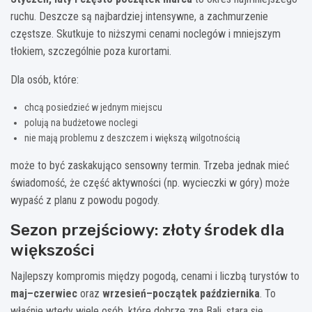
ruchu. Deszcze są najbardziej intensywne, a zachmurzenie
częstsze. Skutkuje to niższymi cenami noclegów i mniejszym
tłokiem, szczególnie poza kurortami.
Dla osób, które:
chcą posiedzieć w jednym miejscu
polują na budżetowe noclegi
nie mają problemu z deszczem i większą wilgotnością
może to być zaskakująco sensowny termin. Trzeba jednak mieć
świadomość, że część aktywności (np. wycieczki w góry) może
wypaść z planu z powodu pogody.
Sezon przejściowy: złoty środek dla
większości
Najlepszy kompromis między pogodą, cenami i liczbą turystów to
maj–czerwiec
oraz
wrzesień–początek października
. To
właśnie wtedy wiele osób, które dobrze zna Bali, stara się