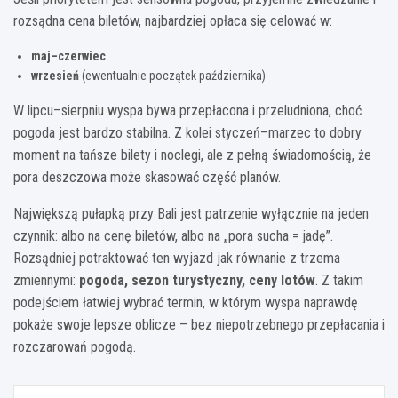
rozsądna cena biletów, najbardziej opłaca się celować w:
maj–czerwiec
wrzesień
(ewentualnie początek października)
W lipcu–sierpniu wyspa bywa przepłacona i przeludniona, choć
pogoda jest bardzo stabilna. Z kolei styczeń–marzec to dobry
moment na tańsze bilety i noclegi, ale z pełną świadomością, że
pora deszczowa może skasować część planów.
Największą pułapką przy Bali jest patrzenie wyłącznie na jeden
czynnik: albo na cenę biletów, albo na „pora sucha = jadę”.
Rozsądniej potraktować ten wyjazd jak równanie z trzema
zmiennymi:
pogoda, sezon turystyczny, ceny lotów
. Z takim
podejściem łatwiej wybrać termin, w którym wyspa naprawdę
pokaże swoje lepsze oblicze – bez niepotrzebnego przepłacania i
rozczarowań pogodą.
Nawigacja