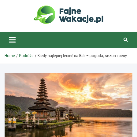
Skip
to
content
fajnewakacje.pl
Home
Podróże
Kiedy najlepiej lecieć na Bali – pogoda, sezon i ceny