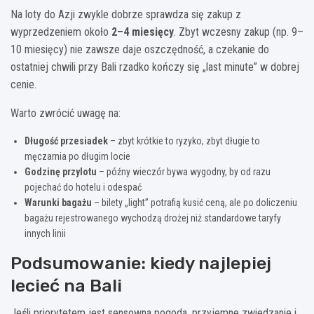
Na loty do Azji zwykle dobrze sprawdza się zakup z
wyprzedzeniem około
2–4 miesięcy
. Zbyt wczesny zakup (np. 9–
10 miesięcy) nie zawsze daje oszczędność, a czekanie do
ostatniej chwili przy Bali rzadko kończy się „last minute” w dobrej
cenie.
Warto zwrócić uwagę na:
Długość przesiadek
– zbyt krótkie to ryzyko, zbyt długie to
męczarnia po długim locie
Godzinę przylotu
– późny wieczór bywa wygodny, by od razu
pojechać do hotelu i odespać
Warunki bagażu
– bilety „light” potrafią kusić ceną, ale po doliczeniu
bagażu rejestrowanego wychodzą drożej niż standardowe taryfy
innych linii
Podsumowanie: kiedy najlepiej
lecieć na Bali
Jeśli priorytetem jest sensowna pogoda, przyjemne zwiedzanie i