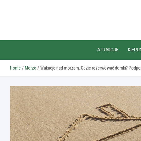
Skip
to
content
ATRAKCJE
KIERU
Home
Morze
Wakacje nad morzem. Gdzie rezerwować domki? Podp