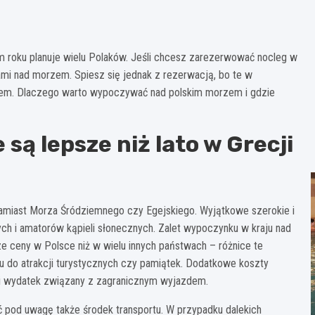
m roku planuje wielu Polaków. Jeśli chcesz zarezerwować nocleg w
ami nad morzem. Spiesz się jednak z rezerwacją, bo te w
niem. Dlaczego warto wypoczywać nad polskim morzem i gdzie
są lepsze niż lato w Grecji
u zamiast Morza Śródziemnego czy Egejskiego. Wyjątkowe szerokie i
wych i amatorów kąpieli słonecznych. Zalet wypoczynku w kraju nad
e ceny w Polsce niż w wielu innych państwach – różnice te
pu do atrakcji turystycznych czy pamiątek. Dodatkowe koszty
ki wydatek związany z zagranicznym wyjazdem.
ąć pod uwagę także środek transportu. W przypadku dalekich