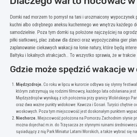
Dlaczego warto nocować 
Domki nad morzem to pomysł na tani i urozmaicony wypoczynek p
kuchni albo odrębnego aneksu kuchennego we wnętrzu każdego dom
samodzielnie. Poza tym domki są położone najczęściej na ogrodzo
piłki siatkowej, plac zabaw dla dzieci oraz wypożyczalnia gier p
zaplanowanie ciekawych wakacji na łonie natury, które będą inter
Bałtyku i lokalnych atrakcjach… To wszystko sprawia, że w trakc
Gdzie może spędzić wakacje 
Międzyzdroje.
Co roku w lipcu w kurorcie odbywa się słynny festiwal,
którym zatrzymują się rodzimi filmowcy, każdego lata odsłaniana jes
Międzyzdrojów wynikają z ich położenia przy granicy Wolińskiego
oraz dwa ważne punkty widokowe: Kawcza i Gosań. Turyści chętnie od
woskowych. Poza tym miejscowość jest doskonałym punktem wypadowy
Niechorze.
Miejscowość położona na Pomorzu Zachodnim słynie prz
można dojechać m.in. do Trzęsacza ze słynnymi ruinami średniowieczn
sąsiadujący z nią Park Miniatur Latarni Morskich, a także wybrać się 