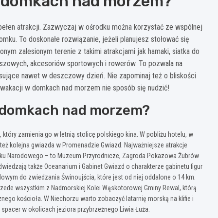
w domkach nad morzem?
ełen atrakcji. Zazwyczaj w ośrodku można korzystać ze wspólnej
ku. To doskonałe rozwiązanie, jeżeli planujesz stołować się
nym zalesionym terenie z takimi atrakcjami jak hamaki, siatka do
lanszowych, akcesoriów sportowych i rowerów. To pozwala na
esujące nawet w deszczowy dzień. Nie zapominaj też o bliskości
ie wakacji w domkach nad morzem nie sposób się nudzić!
w domkach nad morzem?
 który zamienia go w letnią stolicę polskiego kina. W pobliżu hotelu, w
t też kolejna gwiazda w Promenadzie Gwiazd. Najważniejsze atrakcje
 Parku Narodowego – to Muzeum Przyrodnicze, Zagroda Pokazowa Żubrów
wiedzają także Oceanarium i Gabinet Gwiazd o charakterze gabinetu figur
m do zwiedzania Świnoujścia, które jest od niej oddalone o 14 km.
ede wszystkim z Nadmorskiej Kolei Wąskotorowej Gminy Rewal, którą
ego kościoła. W Niechorzu warto zobaczyć latarnię morską na klifie i
na spacer w okolicach jeziora przybrzeżnego Liwia Łuża.