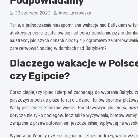
Podpowiadamy
30 czerwca 2023
Anna Laskowska
Tanie, a jednocześnie niezapomniane wakacje nad Bałtykiem w ty
atrakcyjnej cenie, zastanów się nad coraz popularniejszymi domk
najatrakcyjniejszych cenach cieszą się ogromnym zainteresowa
zarezerwować nocleg w domkach nad Bałtykiem?
Dlaczego wakacje w Polsce 
czy Egipcie?
Coraz cieplejszy lipiec i sierpień zachęcają do wybrania Bałtyk
piaszczyste polskie plaże to raj dla dzieci, fanów sportów plażo
Wisłą jest jednak znacznie więcej. Podstawowym plusem są niższ
dotyczą nie tylko noclegów, lecz także wyżywienia, biletów wstę
związane z przewalutowaniem jeszcze silniej wpływają na wyso
Wybierając Włochy czy Francję na cel letniej podróży, warto wzi